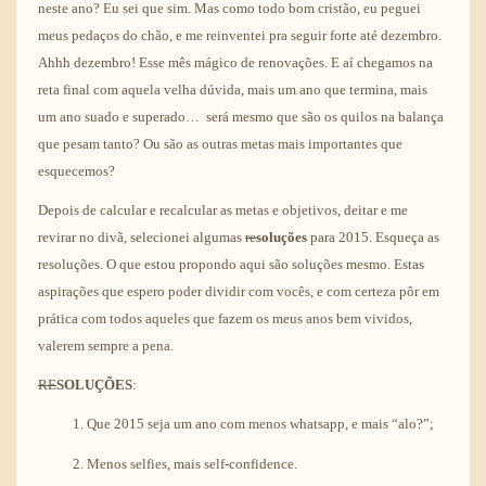
neste ano? Eu sei que sim. Mas como todo bom cristão, eu peguei
meus pedaços do chão, e me reinventei pra seguir forte até dezembro.
Ahhh dezembro! Esse mês mágico de renovações. E aí chegamos na
reta final com aquela velha dúvida, mais um ano que termina, mais
um ano suado e superado… será mesmo que são os quilos na balança
que pesam tanto? Ou são as outras metas mais importantes que
esquecemos?
Depois de calcular e recalcular as metas e objetivos, deitar e me
revirar no divã, selecionei algumas
re
soluções
para 2015. Esqueça as
resoluções. O que estou propondo aqui são soluções mesmo. Estas
aspirações que espero poder dividir com vocês, e com certeza pôr em
prática com todos aqueles que fazem os meus anos bem vividos,
valerem sempre a pena.
RE
SOLUÇÕES
:
Que 2015 seja um ano com menos whatsapp, e mais “alo?”;
Menos selfies, mais self-confidence.