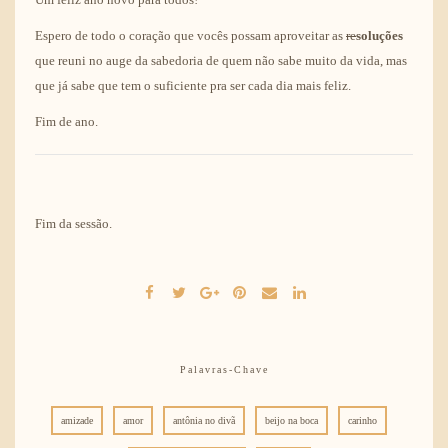
Espero de todo o coração que vocês possam aproveitar as
re
soluções
que reuni no auge da sabedoria de quem não sabe muito da vida, mas
que já sabe que tem o suficiente pra ser cada dia mais feliz.
Fim de ano.
Fim da sessão.
Palavras-Chave
amizade
amor
antônia no divã
beijo na boca
carinho