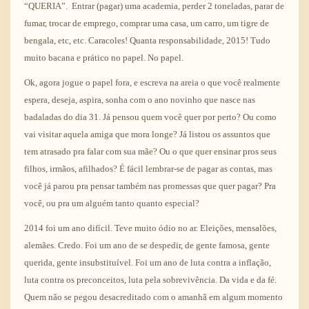
“QUERIA”. Entrar (pagar) uma academia, perder 2 toneladas, parar de
fumar, trocar de emprego, comprar uma casa, um carro, um tigre de
bengala, etc, etc. Caracoles! Quanta responsabilidade, 2015! Tudo
muito bacana e prático no papel. No papel.
Ok, agora jogue o papel fora, e escreva na areia o que você realmente
espera, deseja, aspira, sonha com o ano novinho que nasce nas
badaladas do dia 31. Já pensou quem você quer por perto? Ou como
vai visitar aquela amiga que mora longe? Já listou os assuntos que
tem atrasado pra falar com sua mãe? Ou o que quer ensinar pros seus
filhos, irmãos, afilhados? É fácil lembrar-se de pagar as contas, mas
você já parou pra pensar também nas promessas que quer pagar? Pra
você, ou pra um alguém tanto quanto especial?
2014 foi um ano difícil. Teve muito ódio no ar. Eleições, mensalões,
alemães. Credo. Foi um ano de se despedir, de gente famosa, gente
querida, gente insubstituível. Foi um ano de luta contra a inflação,
luta contra os preconceitos, luta pela sobrevivência. Da vida e da fé.
Quem não se pegou desacreditado com o amanhã em algum momento