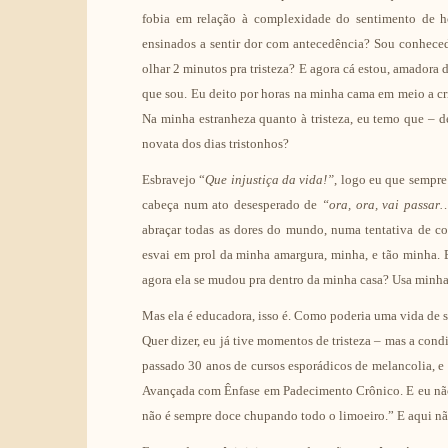
fobia em relação à complexidade do sentimento de 
ensinados a sentir dor com antecedência? Sou conhecedor
olhar 2 minutos pra tristeza? E agora cá estou, amadora
que sou. Eu deito por horas na minha cama em meio a c
Na minha estranheza quanto à tristeza, eu temo que – de
novata dos dias tristonhos?
Esbravejo “
Que injustiça da vida!”
, logo eu que sempre
cabeça num ato desesperado de
“ora, ora, vai passar
abraçar todas as dores do mundo, numa tentativa de co
esvai em prol da minha amargura, minha, e tão minha. E
agora ela se mudou pra dentro da minha casa? Usa minha
Mas ela é educadora, isso é. Como poderia uma vida de s
Quer dizer, eu já tive momentos de tristeza – mas a con
passado 30 anos de cursos esporádicos de melancolia,
Avançada com Ênfase em Padecimento Crônico. E eu não e
não é sempre doce chupando todo o limoeiro.” E aqui não