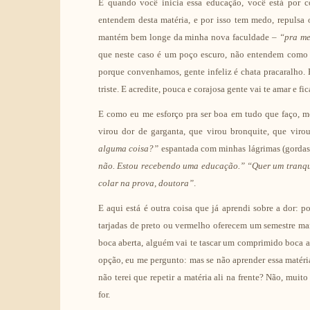
E quando você inicia essa educação, você está por co
entendem desta matéria, e por isso tem medo, repulsa 
mantém bem longe da minha nova faculdade –
“pra me
que neste caso é um poço escuro, não entendem como v
porque convenhamos, gente infeliz é chata pracaralho. 
triste. E acredite, pouca e corajosa gente vai te amar e fi
E como eu me esforço pra ser boa em tudo que faço, me v
virou dor de garganta, que virou bronquite, que vir
alguma coisa?”
espantada com minhas lágrimas (gordas
não. Estou recebendo uma educação.”
“Quer um tranqu
colar na prova, doutora”
.
E aqui está é outra coisa que já aprendi sobre a dor: 
tarjadas de preto ou vermelho oferecem um semestre mais
boca aberta, alguém vai te tascar um comprimido boca a
opção, eu me pergunto: mas se não aprender essa matéri
não terei que repetir a matéria ali na frente? Não, muit
for.