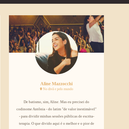
Aline Mazzocchi
No divã e pelo mundo
De batismo, sim, Aline. Mas eu precisei do
codinome Antônia - do latim "de valor inestimável"
- para dividir minhas sessões públicas de escrita-
terapia. O que divido aqui é o melhor e o pior de