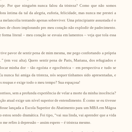
hoje. Por que ninguém nunca falou da tristeza? Como que não somos
a íntima da tal da alegria, euforia, felicidade, mas nunca me prestei a
 da melancolia tentando apenas sobreviver. Uma principiante assustada é o
rises de choro implorando pro meu coração não explodir de padecimento.
 forma literal – meu coração se esvaia em lamentos – veja que tola essa
 tive pavor de sentir pena de mim mesma, me pego confortando a própria
…”
(em voz alta). Quero sentir pena de Paris, Mariana, dos refugiados e
locar minha dor – tão egoísta e egocêntrica – em perspectiva e tudo se
u nunca fui amiga da tristeza, nós sequer tínhamos sido apresentadas, e
s roupas e exige todo o meu tempo? Sua espaçosa!
orrisos, sem a profunda experiência de velar a morte da minha inocência?
dição atual exige um nível superior de entendimento. É como se eu tivesse
 e fosse lançada a Escola Superior do Abatimento para um MBA em Mágoa
stou sendo dramática. Foi tipo, “vai sua linda, vai aprender que a vida
 me refiro à depressão – assim espero – é tristeza mesmo.