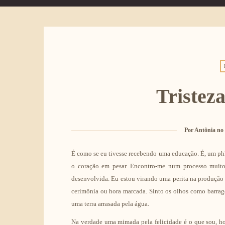
Tristez
Por
Antônia no
É como se eu tivesse recebendo uma educação. É, um phD 
o coração em pesar. Encontro-me num processo muito
desenvolvida. Eu estou virando uma perita na produção 
cerimônia ou hora marcada. Sinto os olhos como barrage
uma terra arrasada pela água.
Na verdade uma mimada pela felicidade é o que sou, hoj