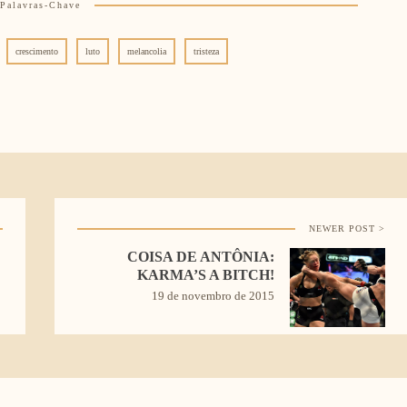
Palavras-Chave
crescimento
luto
melancolia
tristeza
NEWER POST >
COISA DE ANTÔNIA:
KARMA’S A BITCH!
19 de novembro de 2015