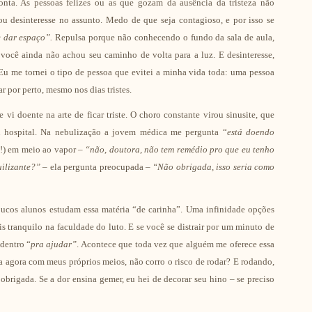
nta. As pessoas felizes ou as que gozam da ausência da tristeza não
ou desinteresse no assunto. Medo de que seja contagioso, e por isso se
 dar espaço”.
Repulsa porque não conhecendo o fundo da sala de aula,
ocê ainda não achou seu caminho de volta para a luz. E desinteresse,
Eu me tornei o tipo de pessoa que evitei a minha vida toda: uma pessoa
car por perto, mesmo nos dias tristes.
i doente na arte de ficar triste. O choro constante virou sinusite, que
ou hospital. Na nebulização a jovem médica me pergunta “
está doendo
!) em meio ao vapor –
“não, doutora, não tem remédio pro que eu tenho
ilizante?”
– ela pergunta preocupada –
“Não obrigada, isso seria como
poucos alunos estudam essa matéria “de carinha”. Uma infinidade opções
 tranquilo na faculdade do luto. E se você se distrair por um minuto de
dentro “
pra ajudar”
. Acontece que toda vez que alguém me oferece essa
a agora com meus próprios meios, não corro o risco de rodar? E rodando,
o obrigada. Se a dor ensina gemer, eu hei de decorar seu hino – se preciso