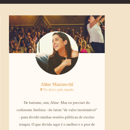
Aline Mazzocchi
No divã e pelo mundo
De batismo, sim, Aline. Mas eu precisei do
codinome Antônia - do latim "de valor inestimável"
- para dividir minhas sessões públicas de escrita-
terapia. O que divido aqui é o melhor e o pior de