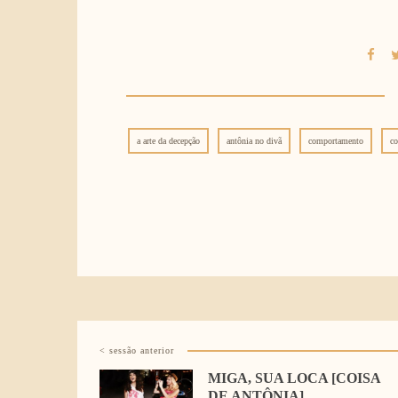
a arte da decepção
antônia no divã
comportamento
co
< sessão anterior
MIGA, SUA LOCA [COISA
DE ANTÔNIA]