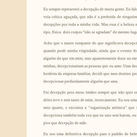
Eu sempre representei a decepção de muita gente. Eu fal
veia crítica aguçada, que não é a preferida de ningu
decepções por toda a minha vida. Mas essa é a beleza e 
tipo, física: dois corpos “não se agradam” do mesmo lu
Acho que o maior rompante do que significava decepci
quando perdi minha virgindade, ainda que o evento fo
alguém do que em mim, mas aparentemente doeu no meu p
minhas, decepcionariam as pessoas que eu amo. Uma dec
herdeira da empresa familiar, decidi que meu destino pro
decepcionar profundamente alguém que ama.
Fui decepção pros meus irmãos sempre que não quis e
deles teve e tem tanto de mim, ironicamente. Eu sou um
meu quarto, e encontra a “organização artística” qu
decepciona também toda vez que eu saio sem batom, ou 
pior que decepção de mãe.
Eu sou uma definitiva decepção para o padrão de bel