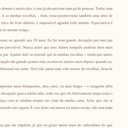
o demais e muito alto, e isso já decepciona uma pá de pessoas. Tenho uma
ém. E as minhas escolhas… bem, essas promoveram também uma série de
risco do livre arbítrio, é impossível agradar todo mundo. Expectativa é
gar ao mesmo tempo.
onar, eu aprendi aos 18 anos. Eu fui uma grande decepção pro meu pai
sse previsível. Nunca achei que meu hímen rompido pudesse doer mais
ai. A partir dali eu entendi que as minhas escolhas – ainda que muito
epção tão grande quanto esta, aconteceu muitos anos depois, quando eu,
fissional era outro. Você não passa uma vida inteira de escolhas, ilesa de
mprestar meus brinquedos, meu carro, ou meu tempo – e ninguém além
a decepção para a minha mãe, toda vez que ela furtivamente inspeciona o
e faço com as minhas roupas em cima da minha cama. Acho que ela se
acendo um cigarro. E vou dizer, em menor ou maior escala, não tem nada
eza que me impõem, já que eu gosto muito mais de carboidrato do que