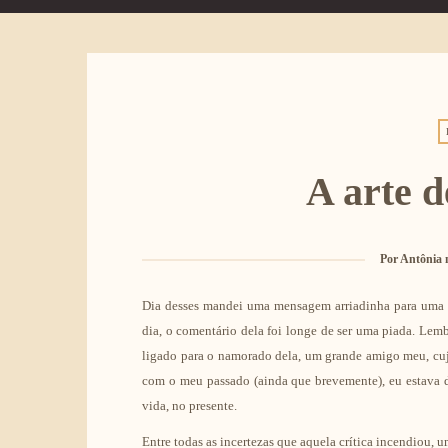
A arte d
Por
Antônia 
Dia desses mandei uma mensagem arriadinha para uma a
dia, o comentário dela foi longe de ser uma piada. Lem
ligado para o namorado dela, um grande amigo meu, cu
com o meu passado (ainda que brevemente), eu estava
vida, no presente.
Entre todas as incertezas que aquela crítica incendiou, u