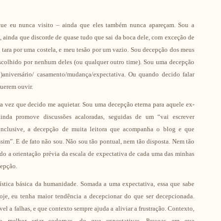
que eu nunca visito – ainda que eles também nunca apareçam. Sou a
, ainda que discorde de quase tudo que sai da boca dele, com exceção de
 tara por uma costela, e meu tesão por um vazio. Sou decepção dos meus
escolhido por nenhum deles (ou qualquer outro time). Sou uma decepção
aniversário/ casamento/mudança/expectativa. Ou quando decido falar
querem ouvir.
a vez que decido me aquietar. Sou uma decepção eterna para aquele ex-
inda promove discussões acaloradas, seguidas de um “vai escrever
 inclusive, a decepção de muita leitora que acompanha o blog e que
sim”. E de fato não sou. Não sou tão pontual, nem tão disposta. Nem tão
do a orientação prévia da escala de expectativa de cada uma das minhas
cepção.
erística básica da humanidade. Somada a uma expectativa, essa que sabe
je, eu tenha maior tendência a decepcionar do que ser decepcionada.
l a falhas, e que contexto sempre ajuda a aliviar a frustração. Contexto,
 melhor criar codornas, do que expectativas. Pessoas em que