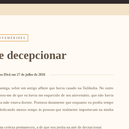
EFEMÉRIDES
e decepcionar
no Divã
em
27 de julho de 2016
miga, sobre um antigo affaire que havia casado na Tailândia. No outro
brou-me de que eu havia me esquecido de seu aniversário, que não havia
ja mãe estava doente. Pontuou duramente que enquanto eu perdia tempo
 dedicando menos tempo às pessoas que realmente importavam na minha
ma certeza permaneceu, a de que sou perita na arte de decepcionar.