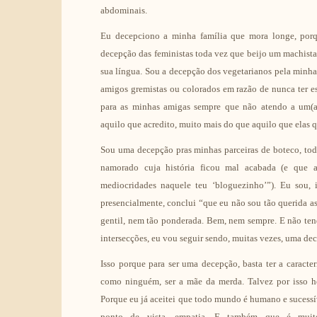
abdominais.
Eu decepciono a minha família que mora longe, por
decepção das feministas toda vez que beijo um machista
sua língua. Sou a decepção dos vegetarianos pela minha
amigos gremistas ou colorados em razão de nunca ter 
para as minhas amigas sempre que não atendo a um(a)
aquilo que acredito, muito mais do que aquilo que elas 
Sou uma decepção pras minhas parceiras de boteco, tod
namorado cuja história ficou mal acabada (e que a
mediocridades naquele teu ‘bloguezinho’”). Eu sou,
presencialmente, conclui “que eu não sou tão querida as
gentil, nem tão ponderada. Bem, nem sempre. E não ten
intersecções, eu vou seguir sendo, muitas vezes, uma de
Isso porque para ser uma decepção, basta ter a caract
como ninguém, ser a mãe da merda. Talvez por isso ho
Porque eu já aceitei que todo mundo é humano e sucessíve
ponto de vista, empatia. E também que é muito