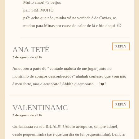
Muito amor! <3 beijos
ps1: SIM, MUITO.
ps2: acho que não, minha vó na verdade é de Caxias, se
mudou para Minas por causa do calor de lá e frio daqui. 🙂
REPLY
ANA TETÉ
2 de agosto de 2016
Amooooo a parte do “vontade maluca de me jogar junto no
montinho de abraços desconhecidos” ahahah confesso que voar não
é meu forte, mas o aeroporto? Ahhhh o aeroporto… ?❤️?
REPLY
VALENTINAMC
2 de agosto de 2016
Guriaaaaaaa eu sou IGUAL!!!!! Adoro aeroporto, sempre adorei,
desde pequenininha (se é que um dia eu fui pequenininha). Lembra