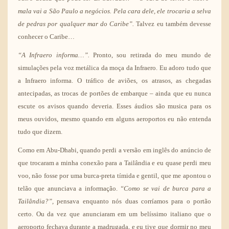
mala vai a São Paulo a negócios. Pela cara dele, ele trocaria a selva
de pedras por qualquer mar do Caribe”.
Talvez eu também devesse
conhecer o Caribe…
“A Infraero informa…”.
Pronto, sou retirada do meu mundo de
simulações pela voz metálica da moça da Infraero. Eu adoro tudo que
a Infraero informa. O tráfico de aviões, os atrasos, as chegadas
antecipadas, as trocas de portões de embarque – ainda que eu nunca
escute os avisos quando deveria. Esses áudios são musica para os
meus ouvidos, mesmo quando em alguns aeroportos eu não entenda
tudo que dizem.
Como em Abu-Dhabi, quando perdi a versão em inglês do anúncio de
que trocaram a minha conexão para a Tailândia e eu quase perdi meu
voo, não fosse por uma burca-preta tímida e gentil, que me apontou o
telão que anunciava a informação.
“Como se vai de burca para a
Tailândia?”,
pensava enquanto nós duas corríamos para o portão
certo. Ou da vez que anunciaram em um belíssimo italiano que o
aeroporto fechava durante a madrugada, e eu tive que dormir no meu