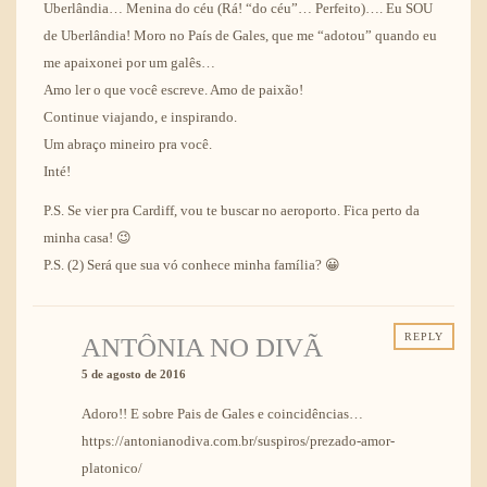
Uberlândia… Menina do céu (Rá! “do céu”… Perfeito)…. Eu SOU
de Uberlândia! Moro no País de Gales, que me “adotou” quando eu
me apaixonei por um galês…
Amo ler o que você escreve. Amo de paixão!
Continue viajando, e inspirando.
Um abraço mineiro pra você.
Inté!
P.S. Se vier pra Cardiff, vou te buscar no aeroporto. Fica perto da
minha casa! 😉
P.S. (2) Será que sua vó conhece minha família? 😀
REPLY
ANTÔNIA NO DIVÃ
5 de agosto de 2016
Adoro!! E sobre Pais de Gales e coincidências…
https://antonianodiva.com.br/suspiros/prezado-amor-
platonico/