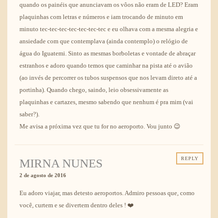
quando os painéis que anunciavam os vôos não eram de LED? Eram
plaquinhas com letras e números e iam trocando de minuto em
minuto tec-tec-tec-tec-tec-tec-tec e eu olhava com a mesma alegria e
ansiedade com que contemplava (ainda contemplo) o relógio de
água do Iguatemi. Sinto as mesmas borboletas e vontade de abraçar
estranhos e adoro quando temos que caminhar na pista até o avião
(ao invés de percorrer os tubos suspensos que nos levam direto até a
portinha). Quando chego, saindo, leio obsessivamente as
plaquinhas e cartazes, mesmo sabendo que nenhum é pra mim (vai
saber?).
Me avisa a próxima vez que tu for no aeroporto. Vou junto 😉
REPLY
MIRNA NUNES
2 de agosto de 2016
Eu adoro viajar, mas detesto aeroportos. Admiro pessoas que, como
você, curtem e se divertem dentro deles ! ❤️