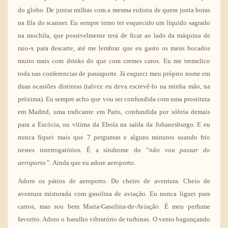
do globo. De juntar milhas com a mesma euforia de quem junta horas
na fila do scanner. Eu sempre temo ter esquecido um líquido sagrado
na mochila, que possivelmente terá de ficar ao lado da máquina de
raio-x para descarte, até me lembrar que eu gasto os meus bocados
muito mais com drinks do que com cremes caros. Eu me tremelico
toda nas conferencias de passaporte. Já esqueci meu próprio nome em
duas ocasiões distintas (talvez eu deva escrevê-lo na minha mão, na
próxima). Eu sempre acho que vou ser confundida com uma prostituta
em Madrid, uma traficante em Paris, confundida por sóbria demais
para a Escócia, ou vítima da Ebola na saída da Johanesburgo. E eu
nunca fiquei mais que 7 perguntas e alguns minutos suando frio
nestes interrogatórios. É a síndrome do
“não vou passar do
aeroporto”.
Ainda que eu adore aeroporto.
Adoro os pátios de aeroporto. Do cheiro de aventura. Cheio de
aventura misturada com gasolina de aviação. Eu nunca liguei para
carros, mas sou bem Maria-Gasolina-de-Aviação. É meu perfume
favorito. Adoro o barulho vibratório de turbinas. O vento bagunçando