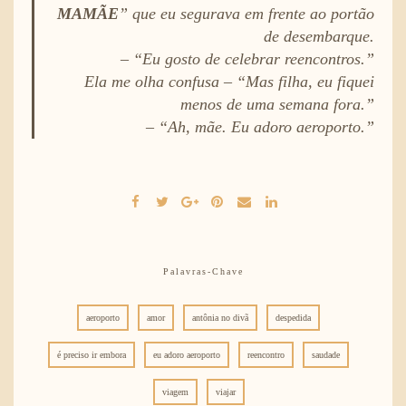
MAMÃE
” que eu segurava em frente ao portão
de desembarque.
– “Eu gosto de celebrar reencontros.”
Ela me olha confusa – “Mas filha, eu fiquei
menos de uma semana fora.”
– “Ah, mãe. Eu adoro aeroporto.”
Palavras-Chave
aeroporto
amor
antônia no divã
despedida
é preciso ir embora
eu adoro aeroporto
reencontro
saudade
viagem
viajar