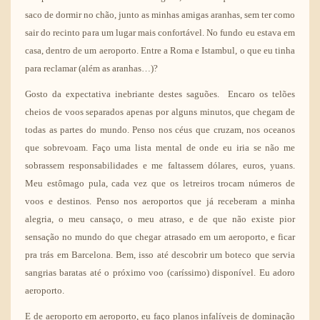
saco de dormir no chão, junto as minhas amigas aranhas, sem ter como
sair do recinto para um lugar mais confortável. No fundo eu estava em
casa, dentro de um aeroporto. Entre a Roma e Istambul, o que eu tinha
para reclamar (além as aranhas…)?
Gosto da expectativa inebriante destes saguões. Encaro os telões
cheios de voos separados apenas por alguns minutos, que chegam de
todas as partes do mundo. Penso nos céus que cruzam, nos oceanos
que sobrevoam. Faço uma lista mental de onde eu iria se não me
sobrassem responsabilidades e me faltassem dólares, euros, yuans.
Meu estômago pula, cada vez que os letreiros trocam números de
voos e destinos. Penso nos aeroportos que já receberam a minha
alegria, o meu cansaço, o meu atraso, e de que não existe pior
sensação no mundo do que chegar atrasado em um aeroporto, e ficar
pra trás em Barcelona. Bem, isso até descobrir um boteco que servia
sangrias baratas até o próximo voo (caríssimo) disponível. Eu adoro
aeroporto.
E de aeroporto em aeroporto, eu faço planos infalíveis de dominação