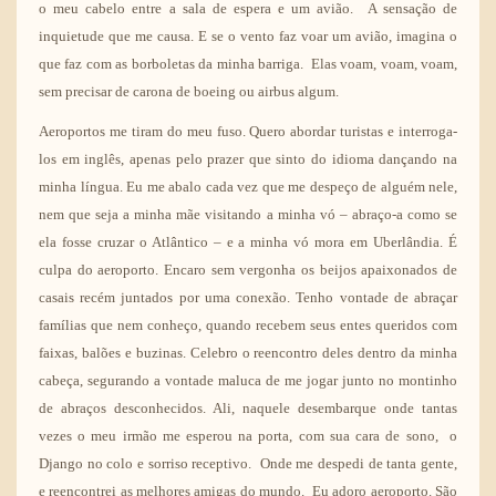
o meu cabelo entre a sala de espera e um avião. A sensação de
inquietude que me causa. E se o vento faz voar um avião, imagina o
que faz com as borboletas da minha barriga. Elas voam, voam, voam,
sem precisar de carona de boeing ou airbus algum.
Aeroportos me tiram do meu fuso. Quero abordar turistas e interroga-
los em inglês, apenas pelo prazer que sinto do idioma dançando na
minha língua. Eu me abalo cada vez que me despeço de alguém nele,
nem que seja a minha mãe visitando a minha vó – abraço-a como se
ela fosse cruzar o Atlântico – e a minha vó mora em Uberlândia. É
culpa do aeroporto. Encaro sem vergonha os beijos apaixonados de
casais recém juntados por uma conexão. Tenho vontade de abraçar
famílias que nem conheço, quando recebem seus entes queridos com
faixas, balões e buzinas. Celebro o reencontro deles dentro da minha
cabeça, segurando a vontade maluca de me jogar junto no montinho
de abraços desconhecidos. Ali, naquele desembarque onde tantas
vezes o meu irmão me esperou na porta, com sua cara de sono, o
Django
no colo e sorriso receptivo. Onde me
despedi
de tanta gente,
e reencontrei as melhores amigas do mundo. Eu adoro aeroporto. São