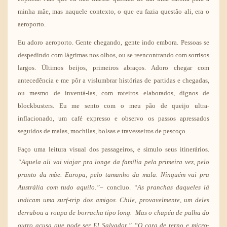
minha mãe, mas naquele contexto, o que eu fazia questão ali, era o
aeroporto.
Eu adoro aeroporto. Gente chegando, gente indo embora. Pessoas se
despedindo com lágrimas nos olhos, ou se reencontrando com sorrisos
largos. Últimos beijos, primeiros abraços. Adoro chegar com
antecedência e me pôr a vislumbrar histórias de partidas e chegadas,
ou mesmo de inventá-las, com roteiros elaborados, dignos de
blockbusters. Eu me sento com o meu pão de queijo ultra-
inflacionado, um café expresso e observo os passos apressados
seguidos de malas, mochilas, bolsas e travesseiros de pescoço.
Faço uma leitura visual dos passageiros, e simulo seus itinerários.
“Aquela ali vai viajar pra longe da família pela primeira vez, pelo
pranto da mãe. Europa, pelo tamanho da mala. Ninguém vai pra
Austrália com tudo aquilo.”
– concluo.
“As pranchas daqueles lá
indicam uma surf-trip dos amigos. Chile, provavelmente, um deles
derrubou a roupa de borracha tipo long. Mas o chapéu de palha do
outro acusa que pode ser El Salvador.” “O cara de terno e micro-