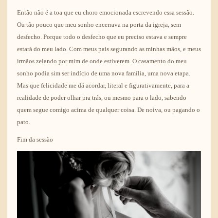
Então não é a toa que eu choro emocionada escrevendo essa sessão.
Ou tão pouco que meu sonho encerrava na porta da igreja, sem
desfecho. Porque todo o desfecho que eu preciso estava e sempre
estará do meu lado. Com meus pais segurando as minhas mãos, e meus
irmãos zelando por mim de onde estiverem. O casamento do meu
sonho podia sim ser indício de uma nova família, uma nova etapa.
Mas que felicidade me dá acordar, literal e figurativamente, para a
realidade de poder olhar pra trás, ou mesmo para o lado, sabendo
quem segue comigo acima de qualquer coisa. De noiva, ou pagando o
pato.
Fim da sessão