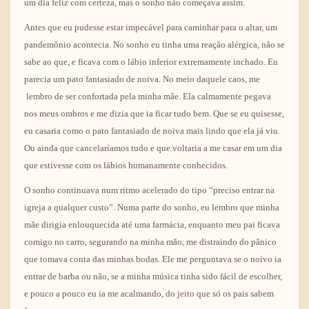
um dia feliz com certeza, mas o sonho não começava assim.
Antes que eu pudesse estar impecável para caminhar para o altar, um
pandemônio acontecia. No sonho eu tinha uma reação alérgica, não se
sabe ao que, e ficava com o lábio inferior extremamente inchado. Eu
parecia um pato fantasiado de noiva. No meio daquele caos, me
lembro de ser confortada pela minha mãe. Ela calmamente pegava
nos meus ombros e me dizia que ia ficar tudo bem. Que se eu quisesse,
eu casaria como o pato fantasiado de noiva mais lindo que ela já viu.
Ou ainda que cancelaríamos tudo e que voltaria a me casar em um dia
que estivesse com os lábios humanamente conhecidos.
O sonho continuava num ritmo acelerado do tipo “preciso entrar na
igreja a qualquer custo”. Numa parte do sonho, eu lembro que minha
mãe dirigia enlouquecida até uma farmácia, enquanto meu pai ficava
comigo no carro, segurando na minha mão, me distraindo do pânico
que tomava conta das minhas bodas. Ele me perguntava se o noivo ia
entrar de barba ou não, se a minha música tinha sido fácil de escolher,
e pouco a pouco eu ia me acalmando, do jeito que só os pais sabem