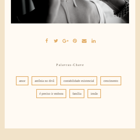
Palavras-Chave
amor
antônia no divã
contabilidade existencial
crescimento
é preciso ir embora
família
irmão