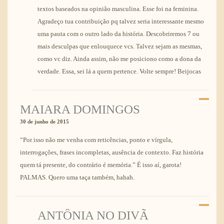
textos baseados na opinião masculina. Esse foi na feminina.
Agradeço tua contribuição pq talvez seria interessante mesmo
uma pauta com o outro lado da história. Descobriremos 7 ou
mais desculpas que enlouquece vcs. Talvez sejam as mesmas,
como vc diz. Ainda assim, não me posiciono como a dona da
verdade. Essa, sei lá a quem pertence. Volte sempre! Beijocas
MAIARA DOMINGOS
30 de junho de 2015
“Por isso não me venha com reticências, ponto e vírgula,
interrogações, frases incompletas, ausência de contexto. Faz história
quem tá presente, do contrário é memória.” É isso aí, garota!
PALMAS. Quero uma taça também, hahah.
ANTÔNIA NO DIVÃ