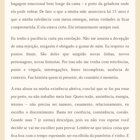
bagagem emocional bem longe da cama – e perto da geladeira onde
ela pode esfriar. De fato o que a minha mãe anunciava há 15 anos é
que a minha tolerância com meias entregas, meias verdades ia ficar
comprometida. E ela estava certa. Ela irritantemente sempre está.
Eu tenho a paciência curta pra enrolação. Não me assusta a decepção
de uma rejeição, ninguém é obrigado a gostar de mim. Eu respeito os
pontos finais. São deles que surgirão novas linhas, novos
personagens, novas historias. Por isso não me venha com reticências,
ponto e vírgula, interrogações, frases incompletas, ausência de
contexto. Faz história quem tá presente, do contrário é memória.
A esta altura na minha existência afetiva, concluí que se for pra estar
por perto, eu não trabalho meia fase. Quero tesão, assistência, energia,
retorno – não precisa ser namoro, casamento, relacionamento, eu
escolho o discernimento. Basta ter coerência, consistência, coesão.
Guarde suas 7 (e outras) desculpas, pois eu não vou esperar você
decidir se vai me escolher para provar. Lembre-se que única coisa que
fica boa com o tempo esperando ser escolhida da prateleira é vinho. E