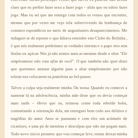
claro que eu prefiro fazer sexo a fazer jogo – aliás que eu odeio fazer
jogo. Mas eu sei que me entrego com todos os versos que encontro,
mesmo que por vezes me vejo tola sobrevivendo da lembrança de
contatos esporádicos no meio de angustiantes desaparecimentos. Me
indaguei se de repente o que faltava entender este Clube do Bolinha ,
é que nós realmente preferimos as verdades inteiras e o papo reto sem
firulas ou açúcar. Nós já não somos mais as mesmas desde a obra
“Ele
simplesmente não esta afim de você
”. O que também não quer dizer
que queremos arrastar alguém para o altar simplesmente por não
tolerar nos colocarem na prateleira ao bel-prazer.
Talvez a culpa seja realmente minha. Ou nossa. Quando eu comecei a
namorar lá na adolescência, minha mãe disse que eu devia começar
mais tarde – óbvio que eu, teimosa como toda rebelde boba,
contrariando a orientação dela, me entreguei bem cedo aos delírios e
tragédias do amor. Anos se passaram e com eles um acúmulo de
cicatrizes, e uma pá de mentiras e desculpas que não me pegam mais.
Todo novo inicio prometo que vou começar leve, tentar deixar minha