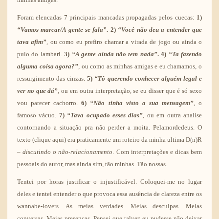
Foram elencadas 7 principais mancadas propagadas pelos cuecas:
1)
“Vamos marcar/A gente se fala”
.
2)
“Você não deu a entender que
tava afim”
,
ou como eu prefiro chamar a virada de jogo ou ainda o
pulo do lambari.
3)
“A gente ainda não tem nada”
.
4)
“Ta fazendo
alguma coisa agora?”
, ou como as minhas amigas e eu chamamos, o
ressurgimento das cinzas.
5)
“Tô querendo conhecer alguém legal e
ver no que dá”
,
ou em outra interpretação, se eu disser que é só sexo
vou parecer cachorro.
6)
“Não tinha visto a sua mensagem”
, o
famoso vácuo.
7)
“Tava ocupado esses dias”
, ou em outra analise
contornando a situação pra não perder a moita. Pelamordedeus. O
texto
(clique aqui)
era praticamente um roteiro da minha ultima D(n)R
–
discutindo o não-relacionamento
. Com interpretações e dicas bem
pessoais do autor, mas ainda sim, tão minhas. Tão nossas.
Tentei por horas justificar o injustificável. Coloquei-me no lugar
deles e tentei entender o que provoca essa ausência de clareza entre os
wannabe-lovers. As meias verdades. Meias desculpas. Meias
conversas. Meias presenças. Pensei que talvez eu pudesse não deixar