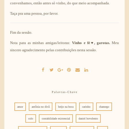
convenhamos, então antes só vinho, do que meio acompanhada.
Taça pra uma pessoa, por favor.
Fim da sessão.
Nota para as minhas amigas/leitoras:
Vinho e fé♥, garotas.
Meu
sincero agradecimento pelas contribuições nesta sessão.
Palavras-Chave
amor
antônia no divã
beijo na boca
carinho
chamego
colo
contabilidade existencial
daniel bovolento