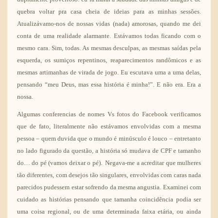
quebra voltar pra casa cheia de ideias para as minhas sessões.
Atualizávamo-nos de nossas vidas (nada) amorosas, quando me dei
conta de uma realidade alarmante. Estávamos todas ficando com o
mesmo cara. Sim, todas. As mesmas desculpas, as mesmas saídas pela
esquerda, os sumiços repentinos, reaparecimentos randômicos e as
mesmas artimanhas de virada de jogo. Eu escutava uma a uma delas,
pensando “meu Deus, mas essa história é minha!”. E não era. Era a
nossa.
Algumas conferencias de nomes Vs fotos do Facebook verificamos
que de fato, literalmente não estávamos envolvidas com a mesma
pessoa – quem duvida que o mundo é minúsculo é louco – entretanto
no lado figurado da questão, a história só mudava de CPF e tamanho
do… do pé (vamos deixar o pé). Negava-me a acreditar que mulheres
tão diferentes, com desejos tão singulares, envolvidas com caras nada
parecidos pudessem estar sofrendo da mesma angustia. Examinei com
cuidado as histórias pensando que tamanha coincidência podia ser
uma coisa regional, ou de uma determinada faixa etária, ou ainda