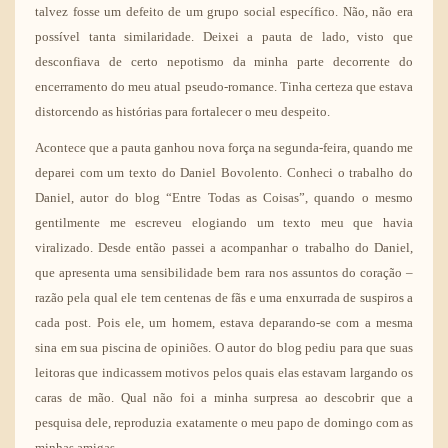
talvez fosse um defeito de um grupo social específico. Não, não era
possível tanta similaridade. Deixei a pauta de lado, visto que
desconfiava de certo nepotismo da minha parte decorrente do
encerramento do meu atual pseudo-romance. Tinha certeza que estava
distorcendo as histórias para fortalecer o meu despeito.
Acontece que a pauta ganhou nova força na segunda-feira, quando me
deparei com um texto do Daniel Bovolento. Conheci o trabalho do
Daniel, autor do blog
“Entre Todas as Coisas”
, quando o mesmo
gentilmente me escreveu elogiando um texto meu que havia
viralizado. Desde então passei a acompanhar o trabalho do Daniel,
que apresenta uma sensibilidade bem rara nos assuntos do coração –
razão pela qual ele tem centenas de fãs e uma enxurrada de suspiros a
cada post. Pois ele, um homem, estava deparando-se com a mesma
sina em sua piscina de opiniões. O autor do blog pediu para que suas
leitoras que indicassem motivos pelos quais elas estavam largando os
caras de mão. Qual não foi a minha surpresa ao descobrir que a
pesquisa dele, reproduzia exatamente o meu papo de domingo com as
minhas amigas.