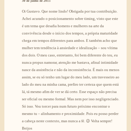
30 de junho de 2015
Oi Gustavo. Que nome lindo! Obrigada por tua contribuição.
Achei acurado o posicionamento sobre timing, visto que este
é um tema que desafia homens e mulheres na arte da
convivência desde o início dos tempos, a própria maturidade
chega em tempos diferentes para ambos. E também acho que
mulher tem tendência à ansiedade e idealização – sou vítima
dos dois. O meu caso, entretanto, foi bem diferente do teu, eu
nunca propus namorar, atenção me bastava, afinal intimidade
nasce da assistência e não da inconsistência. É mais ou menos
assim, se eu só tenho um lugar do meu lado, um travesseiro ao
lado do meu na minha cama, prefiro ter certeza que quem está
lá, tá mesmo afim de ver se dá certo. Esse espaço não precisa
ser oficial ou mesmo formal. Mas nem por isso negligenciado.
Só isso. Vou torcer para num futuro próximo encontrar o
mesmo tu – alinhamento e proximidade. Pois eu posso perder
a cabeça neste contexto, mas nunca a fé. 😉 Volta sempre!
Beijos