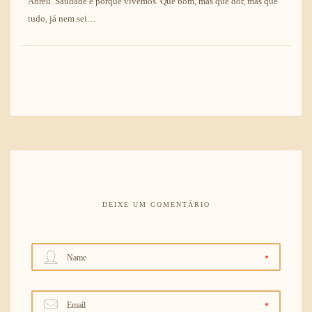
Abreu. Saudade é porque vivemos. Que bom, mas que dor, mas que
tudo, já nem sei…
DEIXE UM COMENTÁRIO
Name
Email