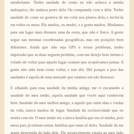
mirabolante. Tenho saudade de como eu não achava a minha
maluquice, tão maluca perto dela. Ou comparada com a dela. Tenho
saudade de como eu gostava de me colar nos planos dela, e incluí-la
em todos os meus. Ela mudou, eu mudei, e a gente mudou. Mudamos
para um lugar mais distante uma da outra, que não é físico. A gente
segue nas mesmas coordenadas geográficas, mas em posições bem
diferentes. Ainda que não seja GPS o nosso problema, tenho
impressão que as duas seguem perdidas, com um desejo bem íntimo e
velado de voltar para aquele lugar comum que ocupávamos juntas. A
gente não sabe bem como voltar, e isso dói. Dói porque a pior das
saudades é aquela de uma amizade que erramos em não florescer.
E olhando para essa saudade da minha amiga, me vi encarando a
saudade do meu irmão, aquela saudade que vocês aqui conhecem
bem. Saudade do meu melhor amigo, e aquele que entre idas e vindas
da vida, nunca mudou de lugar. Saudade da exclusividade que eu
sentia com ele. O meu irmão era a única família que era só minha, pois
meus pais já tinham outras famílias que eram só deles. Saudade de me
sentir destemida do lado dele. Ele possivelmente estaria ao meu lado