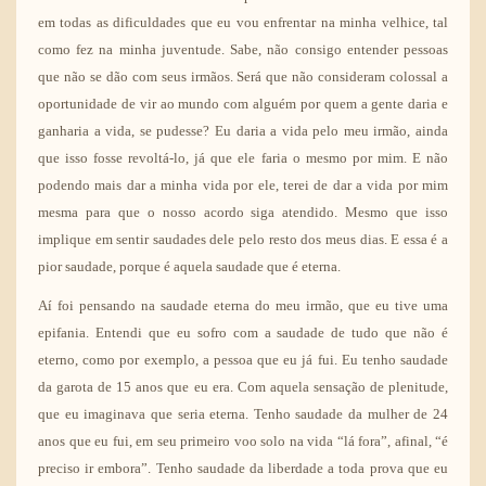
em todas as dificuldades que eu vou enfrentar na minha velhice, tal
como fez na minha juventude. Sabe, não consigo entender pessoas
que não se dão com seus irmãos. Será que não consideram colossal a
oportunidade de vir ao mundo com alguém por quem a gente daria e
ganharia a vida, se pudesse? Eu daria a vida pelo meu irmão, ainda
que isso fosse revoltá-lo, já que ele faria o mesmo por mim. E não
podendo mais dar a minha vida por ele, terei de dar a vida por mim
mesma para que o nosso acordo siga atendido. Mesmo que isso
implique em sentir saudades dele pelo resto dos meus dias. E essa é a
pior saudade, porque é aquela saudade que é eterna.
Aí foi pensando na saudade eterna do meu irmão, que eu tive uma
epifania. Entendi que eu sofro com a saudade de tudo que não é
eterno, como por exemplo, a pessoa que eu já fui. Eu tenho saudade
da garota de 15 anos que eu era. Com aquela sensação de plenitude,
que eu imaginava que seria eterna. Tenho saudade da mulher de 24
anos que eu fui, em seu primeiro voo solo na vida “lá fora”, afinal, “
é
preciso ir embora
”. Tenho saudade da liberdade a toda prova que eu