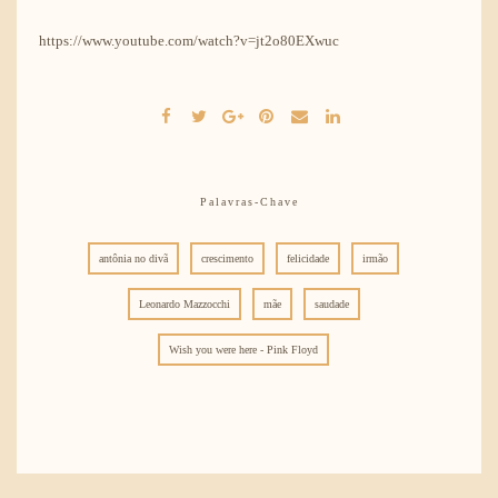
https://www.youtube.com/watch?v=jt2o80EXwuc
Palavras-Chave
antônia no divã
crescimento
felicidade
irmão
Leonardo Mazzocchi
mãe
saudade
Wish you were here - Pink Floyd