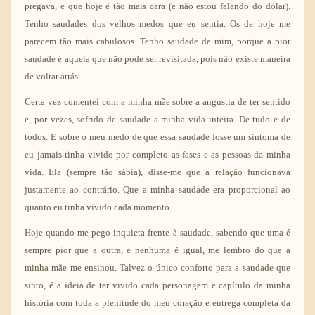
pregava, e que hoje é tão mais cara (e não estou falando do dólar).
Tenho saudades dos velhos medos que eu sentia. Os de hoje me
parecem tão mais cabulosos. Tenho saudade de mim, porque a pior
saudade é aquela que não pode ser revisitada, pois não existe maneira
de voltar atrás.
Certa vez comentei com a minha mãe sobre a angustia de ter sentido
e, por vezes, sofrido de saudade a minha vida inteira. De tudo e de
todos. E sobre o meu medo de que essa saudade fosse um sintoma de
eu jamais tinha vivido por completo as fases e as pessoas da minha
vida. Ela (sempre tão sábia), disse-me que a relação funcionava
justamente ao contrário. Que a minha saudade era proporcional ao
quanto eu tinha vivido cada momento.
Hoje quando me pego inquieta frente à saudade, sabendo que uma é
sempre pior que a outra, e nenhuma é igual, me lembro do que a
minha mãe me ensinou. Talvez o único conforto para a saudade que
sinto, é a ideia de ter vivido cada personagem e capítulo da minha
história com toda a plenitude do meu coração e entrega completa da