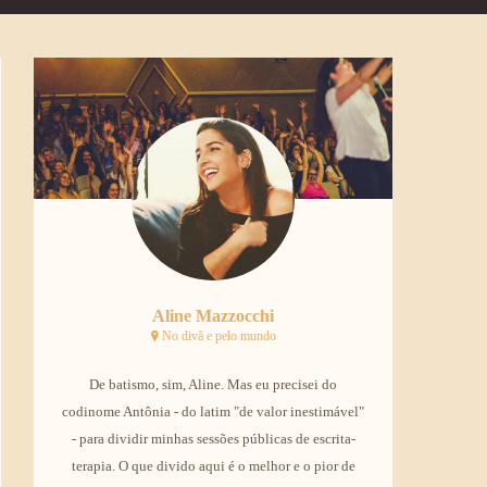
Aline Mazzocchi
No divã e pelo mundo
De batismo, sim, Aline. Mas eu precisei do
codinome Antônia - do latim "de valor inestimável"
- para dividir minhas sessões públicas de escrita-
terapia. O que divido aqui é o melhor e o pior de