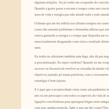
algumas relações. Eu já venho me ocupando do conceito
Quando a gente passa a encarar o tempo como um conceit
anos de vida e energia que não atende tudo e todo mundo
O drama que me fez refletir nos últimos tempos era com
como não assumir problemas e demandas alheias que sem
estava gastando a energia e o tempo que dispunha me ocu
emocionalmente desgastada como único resultado direto 
mim.
Eu tenho no altruísmo também uma fuga, não dá pra negar
a procrastinação. Eu super confesso! Quando eu me ocupo
sucesso ou fracasso) de resolver as cruzadas da minha v
objetivos juntado pó numa prateleira, com o cronometro 
estratégia é bem injusta.
E é aqui que a reciprocidade entra como um parâmetro i
ano eu me preocupei com todos os aspectos da vida de u
ligações conciliadoras para apaziguar brigas entre amig
com isso, minha proteção. Sabe o que me dei conta? Em 