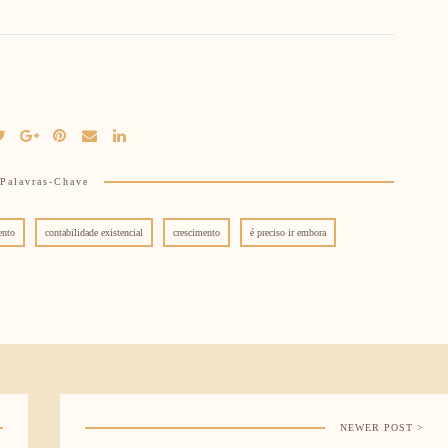
Palavras-Chave
ento
contabilidade existencial
crescimento
é preciso ir embora
NEWER POST >