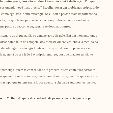
o muita gente, isso não mudou. O assunto aqui é dedicação.
Por que
rsos quando você mais precisa? Escolher focar em problemas próprios, do
o como egoísmo, e sim estratégia. Se eu sou a pessoa mais importante da
as relações que ficam pelo menos um pouquinho de correspondência
ma pessoa que, como eu, sempre se doou aos outros.
 ser sempre de alguém, não se engane ao subir nele. Em um momento onde
oisas como falta de coragem, desinteresse ou conveniência, a medida da
decidir agir ou não agir frente aquilo que é do outro, passa a ser um
de quem tá do teu lado é o próprio umbigo, por que diachos tu não te
 preocupa, quem tá com saudade te procura, quem cobre tuas costas tá
lia, quem discorda conversa, que te ama demonstra, quem te quer na vida
ouco tempo que tu tens nesta louca aventura chamada autoconhecimento.
.
parte. Melhor do que estás rodeado de pessoas que só te querem por