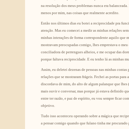
na resolução dos meus problemas nunca era balanceada. 
menos por mim, nas coisas que realmente acredito.
Então nos últimos dias eu botei a reciprocidade pra fun
atenção. Mas eu comecei a medir as minhas relações sem
minhas interações de forma correspondente aquilo que m
mostravam preocupadas comigo, lhes emprestava o meu om
conciliadora de perrengues alheios, e me ocupar das d
porque faltava reciprocidade. E eu tenho lá as minhas mui
Assim, eu deletei dezenas de pessoas nas minhas contas p
relações que se mostraram frágeis. Fechei as portas para
discordava de mim, do alto de algum palanque que lhes (
mais ouvir e conversar, mas porque já estava definido que 
entre ter razão, e paz de espírito, eu vou sempre ficar c
objetivo.
Tudo isso aconteceu operando sobre a mágica que recip
a pensar comigo quando que fulano tinha me procurado pe