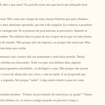
E sabe o que mais? Eu percebi neste ano que havia me esforçado bem
cionar. Não como um castigo de uma criança birrenta que quer chamar a
 o meu altruísmo operando, que me é tão singular. Eu comecei a ponderar
e entregavam. Se as pessoas me procuravam, as procurava. Quando se
bro. Nos últimos dias eu parei de me ocupar em ter que ser uma eterna
ores do mundo. Não porque não me importo, ou porque não merecem. Mas
tas dores pra cuidar.
essoais cujo contato não era sustentado e nem fazia sentido. Desfiz
 a soberba nas discussões. Toda vez que, nos últimos dias, alguém
auto) garantia autoridade, eu desliguei o som. Não porque não queria
a troca de ideias não era o foco, e sim ter razão. E eu já aprendi que
om a segunda. Até porque “razão” é algo muito relativo para ter como
rocidade permite.
“Fulano tá precisando de uma força, tu ajuda?”
Passei
la última vez, se estava comigo quando eu precisei e força, e