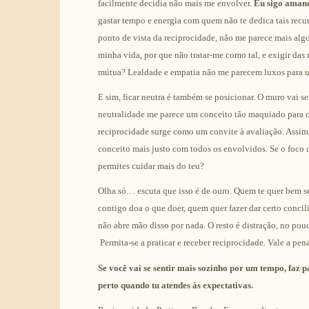
facilmente decidia não mais me envolver.
Eu sigo amand
gastar tempo e energia com quem não te dedica tais recu
ponto de vista da reciprocidade, não me parece mais alg
minha vida, por que não tratar-me como tal, e exigir d
mútua? Lealdade e empatia não me parecem luxos para u
E sim, ficar neutra é também se posicionar. O muro vai
neutralidade me parece um conceito tão maquiado para c
reciprocidade surge como um convite à avaliação. Assim, 
conceito mais justo com todos os envolvidos. Se o foco 
permites cuidar mais do teu?
Olha só… escuta que isso é de ouro. Quem te quer bem se
contigo doa o que doer, quem quer fazer dar certo conci
não abre mão disso por nada. O resto é distração, no p
Permita-se a praticar e receber reciprocidade. Vale a pena
Se você vai se sentir mais sozinho por um tempo, faz 
perto quando tu atendes às expectativas.