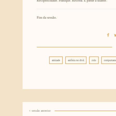
Reciprocidade. Pratique. Receba. E passe a diante.
Fim da sessão.
amizade
antônia no divã
colo
comportam
< sessão anterior