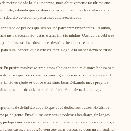
 de reciprocidade há algum tempo, mais objetivamente no último ano.
o finito, sabendo que existem apenas algumas horas limitadas do dia,
, a decisão de escolher passa a ser uma necessidade.
o abrir mão de pessoas que sempre me pareceram importantes. Ou ainda,
pre me pareceram tão justas, e também, tão minhas. Quando percebi que
pando das escolhas dos outros, desafios dos outros, e me vi
para mim, conclui que o erro era meu. Logo, a mudança devia partir de
. Eu prefiro resolver os problemas alheios como um disfarce bonito para
 de coisas que posso resolver para alguém, eu não assumo os riscos (de
ida. Então eu ajudo os outros e me sinto bem. Deixando meus próprios
dos meus anos de vida correndo do lado. Além de nada prática, a
mportante de definição daquilo que você dedica aos outros. No último
ma pá de gente. Envolvi-me com seus problemas familiares, fiz longas
as, protegi com unhas e dentes aqueles que sempre tiveram meu carinho, e
diversos casos, a proporção com que essas pessoas se ocupam em auxiliar