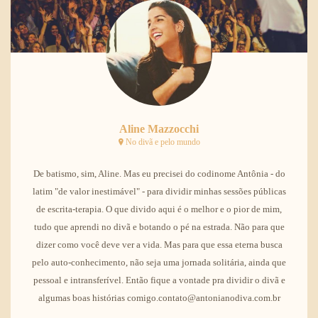
Aline Mazzocchi
No divã e pelo mundo
De batismo, sim, Aline. Mas eu precisei do codinome Antônia - do
latim "de valor inestimável" - para dividir minhas sessões públicas
de escrita-terapia. O que divido aqui é o melhor e o pior de mim,
tudo que aprendi no divã e botando o pé na estrada. Não para que
dizer como você deve ver a vida. Mas para que essa eterna busca
pelo auto-conhecimento, não seja uma jornada solitária, ainda que
pessoal e intransferível. Então fique a vontade pra dividir o divã e
algumas boas histórias comigo.contato@antonianodiva.com.br