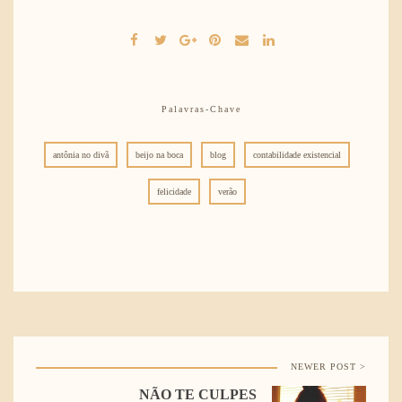
Palavras-Chave
antônia no divã
beijo na boca
blog
contabilidade existencial
felicidade
verão
NEWER POST >
NÃO TE CULPES