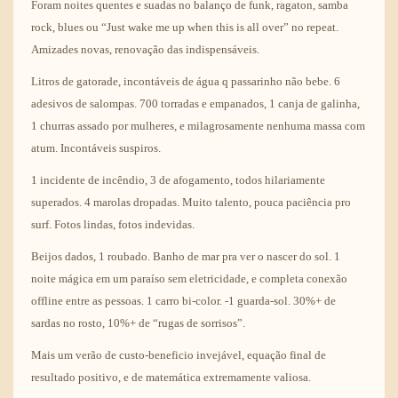
Foram noites quentes e suadas no balanço de funk, ragaton, samba
rock, blues ou “Just wake me up when this is all over” no repeat.
Amizades novas, renovação das indispensáveis.
Litros de gatorade, incontáveis de água q passarinho não bebe. 6
adesivos de salompas. 700 torradas e empanados, 1 canja de galinha,
1 churras assado por mulheres, e milagrosamente nenhuma massa com
atum. Incontáveis suspiros.
1 incidente de incêndio, 3 de afogamento, todos hilariamente
superados. 4 marolas dropadas. Muito talento, pouca paciência pro
surf. Fotos lindas, fotos indevidas.
Beijos dados, 1 roubado. Banho de mar pra ver o nascer do sol. 1
noite mágica em um paraíso sem eletricidade, e completa conexão
offline entre as pessoas. 1 carro bi-color. -1 guarda-sol. 30%+ de
sardas no rosto, 10%+ de “rugas de sorrisos”.
Mais um verão de custo-beneficio invejável, equação final de
resultado positivo, e de matemática extremamente valiosa.