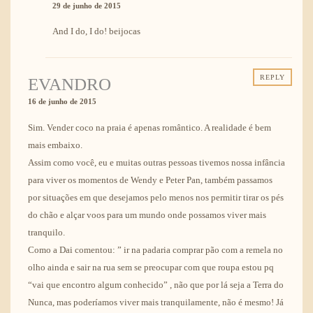
29 de junho de 2015
And I do, I do! beijocas
REPLY
EVANDRO
16 de junho de 2015
Sim. Vender coco na praia é apenas romântico. A realidade é bem
mais embaixo.
Assim como você, eu e muitas outras pessoas tivemos nossa infância
para viver os momentos de Wendy e Peter Pan, também passamos
por situações em que desejamos pelo menos nos permitir tirar os pés
do chão e alçar voos para um mundo onde possamos viver mais
tranquilo.
Como a Dai comentou: ” ir na padaria comprar pão com a remela no
olho ainda e sair na rua sem se preocupar com que roupa estou pq
“vai que encontro algum conhecido” , não que por lá seja a Terra do
Nunca, mas poderíamos viver mais tranquilamente, não é mesmo! Já