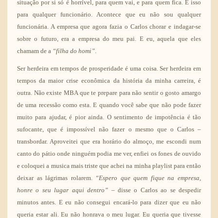
situação por si só é horrível, para quem vai, e para quem fica. E isso
para qualquer funcionário. Acontece que eu não sou qualquer
funcionária. A empresa que agora fazia o Carlos chorar e indagar-se
sobre o futuro, era a empresa do meu pai. E eu, aquela que eles
chamam de a
“filha do homi”
.
Ser herdeira em tempos de prosperidade é uma coisa. Ser herdeira em
tempos da maior crise econômica da história da minha carreira, é
outra. Não existe MBA que te prepare para não sentir o gosto amargo
de uma recessão como esta. E quando você sabe que não pode fazer
muito para ajudar, é pior ainda. O sentimento de impotência é tão
sufocante, que é impossível não fazer o mesmo que o Carlos –
transbordar. Aproveitei que era horário do almoço, me escondi num
canto do pátio onde ninguém podia me ver, enfiei os fones de ouvido
e coloquei a musica mais triste que achei na minha playlist para então
deixar as lágrimas rolarem.
“Espero que quem fique na empresa,
honre o seu lugar aqui dentro”
– disse o Carlos ao se despedir
minutos antes. E eu não consegui encará-lo para dizer que eu não
queria estar ali. Eu não honrava o meu lugar. Eu queria que tivesse