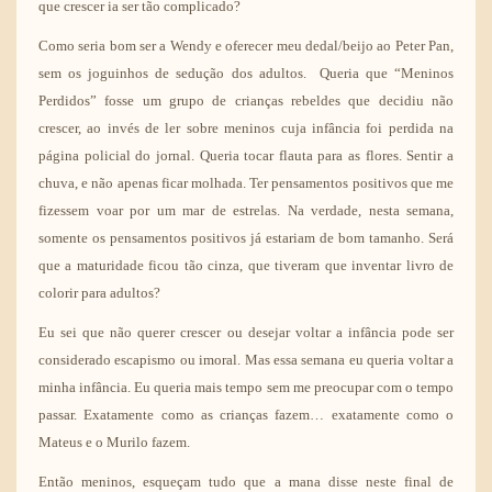
que crescer ia ser tão complicado?
Como seria bom ser a Wendy e oferecer meu dedal/beijo ao Peter Pan,
sem os joguinhos de sedução dos adultos. Queria que “Meninos
Perdidos” fosse um grupo de crianças rebeldes que decidiu não
crescer, ao invés de ler sobre meninos cuja infância foi perdida na
página policial do jornal. Queria tocar flauta para as flores. Sentir a
chuva, e não apenas ficar molhada. Ter pensamentos positivos que me
fizessem voar por um mar de estrelas. Na verdade, nesta semana,
somente os pensamentos positivos já estariam de bom tamanho. Será
que a maturidade ficou tão cinza, que tiveram que inventar livro de
colorir para adultos?
Eu sei que não querer crescer ou desejar voltar a infância pode ser
considerado escapismo ou imoral. Mas essa semana eu queria voltar a
minha infância. Eu queria mais tempo sem me preocupar com o tempo
passar. Exatamente como as crianças fazem… exatamente como o
Mateus e o Murilo fazem.
Então meninos, esqueçam tudo que a mana disse neste final de