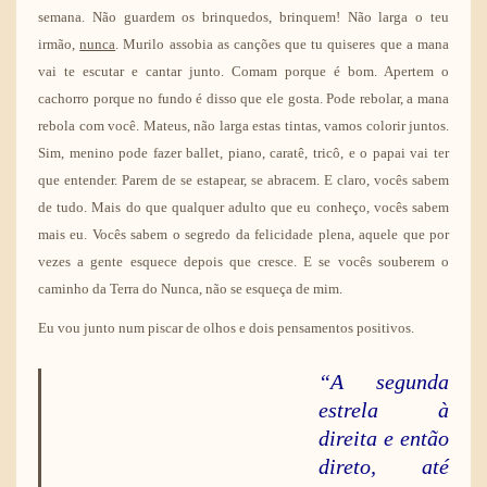
semana. Não guardem os brinquedos, brinquem! Não larga o teu
irmão,
nunca
. Murilo assobia as canções que tu quiseres que a mana
vai te escutar e cantar junto. Comam porque é bom. Apertem o
cachorro porque no fundo é disso que ele gosta. Pode rebolar, a mana
rebola com você. Mateus, não larga estas tintas, vamos colorir juntos.
Sim, menino pode fazer ballet, piano, caratê, tricô, e o papai vai ter
que entender. Parem de se estapear, se abracem. E claro, vocês sabem
de tudo. Mais do que qualquer adulto que eu conheço, vocês sabem
mais eu. Vocês sabem o segredo da felicidade plena, aquele que por
vezes a gente esquece depois que cresce. E se vocês souberem o
caminho da Terra do Nunca, não se esqueça de mim.
Eu vou junto num piscar de olhos e dois pensamentos positivos.
“A segunda
estrela à
direita e então
direto, até