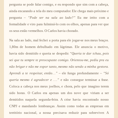
pergunta se pode falar comigo, e eu respondo que sim com a cabeça,
ainda encarando a tela do meu computador. Ele chega mais próximo e
pergunta –
“Pode ser na sala ao lado?”
Eu me irrito com a
formalidade e viro para fulminá-lo com os olhos, apenas para ver que
os seus estão vermelhos. O Carlos havia chorado.
Na sala ao lado, mal fechei a porta para ele jogar-se nos meus braços.
1,80m de homem debulhado em lágrimas. Ele anuncia o motivo,
havia sido demitido e queria se despedir. “
Queria te dar tchau, pois
sei que tu sempre te preocupaste comigo. Orientou-me, pediu pra eu
não brigar e não me expor tanto, mesmo não sendo a minha gestora.
Aprendi a te respeitar, então…”
– ele funga profundamente –
“Só
queria mesmo é agradecer e ….”
e não consegue terminar a frase.
Coloca a cabeça nos meus joelhos, e chora, pelo que imagino terem
sido horas. O Carlos era apenas um dos nove que viriam a ser
demitidos naquela segunda-feira. A crise havia encontrado nosso
CNPJ e mandando lembranças. Assim como todas as empresas em
território nacional, a nossa precisava reduzir para sobreviver. A