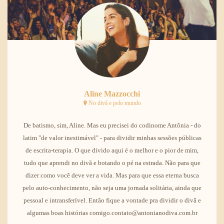
Aline Mazzocchi
No divã e pelo mundo
De batismo, sim, Aline. Mas eu precisei do codinome Antônia - do
latim "de valor inestimável" - para dividir minhas sessões públicas
de escrita-terapia. O que divido aqui é o melhor e o pior de mim,
tudo que aprendi no divã e botando o pé na estrada. Não para que
dizer como você deve ver a vida. Mas para que essa eterna busca
pelo auto-conhecimento, não seja uma jornada solitária, ainda que
pessoal e intransferível. Então fique a vontade pra dividir o divã e
algumas boas histórias comigo.contato@antonianodiva.com.br