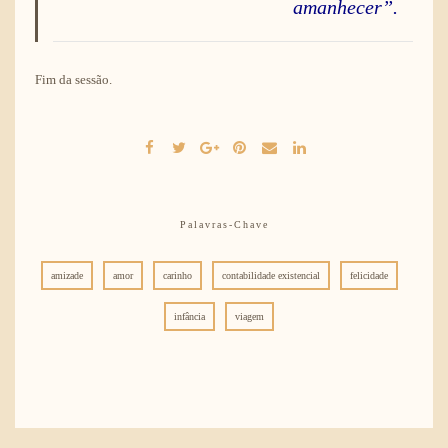
amanhecer”.
Fim da sessão.
Palavras-Chave
amizade
amor
carinho
contabilidade existencial
felicidade
infância
viagem