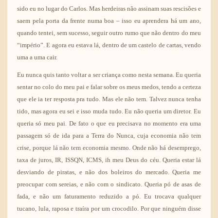
sido eu no lugar do Carlos. Mas herdeiras não assinam suas rescisões e
saem pela porta da frente numa boa – isso eu aprendera há um ano,
quando tentei, sem sucesso, seguir outro rumo que não dentro do meu
“império”. E agora eu estava lá, dentro de um castelo de cartas, vendo
uma a uma cair.
Eu nunca quis tanto voltar a ser criança como nesta semana. Eu queria
sentar no colo do meu pai e falar sobre os meus medos, tendo a certeza
que ele ia ter resposta pra tudo. Mas ele não tem. Talvez nunca tenha
tido, mas agora eu sei e isso muda tudo. Eu não queria um diretor. Eu
queria só meu pai. De fato o que eu precisava no momento era uma
passagem só de ida para a Terra do Nunca, cuja economia não tem
crise, porque lá não tem economia mesmo. Onde não há desemprego,
taxa de juros, IR, ISSQN, ICMS, ih meu Deus do céu. Queria estar lá
desviando de piratas, e não dos boleiros do mercado. Queria me
preocupar com sereias, e não com o sindicato. Queria pó de asas de
fada, e não um faturamento reduzido a pó. Eu trocava qualquer
tucano, lula, raposa e traíra por um crocodilo. Por que ninguém disse