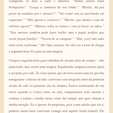
corrigindo os dois a cada 5 minutos.
“Vamos juntar esses
brinquedos”. “Larga a camiseta do teu irmão.” “Murilo, dá pra
parar de assobiar por 1 minuto?”. “Vai comer sim, ou tua bunda vai
esquentar.” “Não aperta o cachorro.” “Murilo, que mania e essa de
rebolar agora?” “Mateus, solta as tintas e vem já lavar as mãos.”
“Sim, menino também pode fazer ballet, mas o papai prefere que
vocês façam futebol.” “Parem de se estapear.” “Não, você não sabe
tudo coisa nenhuma.”
Afe! Que canseira. Eu não via a hora de chegar
a segunda-feira. Eu parecia uma megera.
Cheguei segunda-feira para trabalhar do mesmo jeito de sempre – não
parecendo, mas sendo uma megera. Espalhando simpatia (ironia aqui)
e uivando por café. Às vezes penso que deveria existir uma lei que lhe
assegurasse o direito de não conversar com ninguém antes da primeira
xícara de café no primeiro dia da semana. Estava terminando de me
servir quando o Carlos entra na sala, cumprimenta todo mundo e
começa a rodear a minha mesa, como faz sempre que quer chamar a
minha atenção. Eu o ignoro de proposito, pois como adulto que ele é,
poderia muito bem conversar comigo sem aquele ritual infantil. Ele