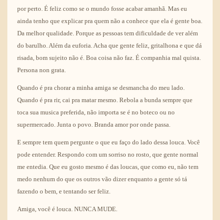
por perto. É feliz como se o mundo fosse acabar amanhã. Mas eu
ainda tenho que explicar pra quem não a conhece que ela é gente boa.
Da melhor qualidade. Porque as pessoas tem dificuldade de ver além
do barulho. Além da euforia. Acha que gente feliz, gritalhona e que dá
risada, bom sujeito não é. Boa coisa não faz. É companhia mal quista.
Persona non grata.
Quando é pra chorar a minha amiga se desmancha do meu lado.
Quando é pra rir, cai pra matar mesmo. Rebola a bunda sempre que
toca sua musica preferida, não importa se é no boteco ou no
supermercado. Junta o povo. Branda amor por onde passa.
E sempre tem quem pergunte o que eu faço do lado dessa louca. Você
pode entender. Respondo com um sorriso no rosto, que gente normal
me entedia. Que eu gosto mesmo é das loucas, que como eu, não tem
medo nenhum do que os outros vão dizer enquanto a gente só tá
fazendo o bem, e tentando ser feliz.
Amiga, você é louca. NUNCA MUDE.