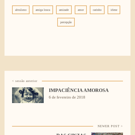
altruísmo
amiga louca
amizade
amor
carinho
irlene
percepção
< sessão anterior
IMPACIÊNCIA AMOROSA
6 de fevereiro de 2018
NEWER POST >