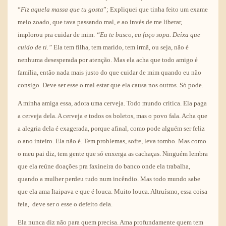
“
Fiz aquela massa que tu gosta
”; Expliquei que tinha feito um exame
meio zoado, que tava passando mal, e ao invés de me liberar,
implorou pra cuidar de mim.
“Eu te busco, eu faço sopa. Deixa que
cuido de ti.”
Ela tem filha, tem marido, tem irmã, ou seja, não é
nenhuma desesperada por atenção. Mas ela acha que todo amigo é
família, então nada mais justo do que cuidar de mim quando eu não
consigo. Deve ser esse o mal estar que ela causa nos outros. Só pode.
A minha amiga essa, adora uma cerveja. Todo mundo critica. Ela paga
a cerveja dela. A cerveja e todos os boletos, mas o povo fala. Acha que
a alegria dela é exagerada, porque afinal, como pode alguém ser feliz
o ano inteiro. Ela não é. Tem problemas, sofre, leva tombo. Mas como
o meu pai diz, tem gente que só enxerga as cachaças. Ninguém lembra
que ela reúne doações pra faxineira do banco onde ela trabalha,
quando a mulher perdeu tudo num incêndio. Mas todo mundo sabe
que ela ama Itaipava e que é louca. Muito louca. Altruísmo, essa coisa
feia, deve ser o esse o defeito dela.
Ela nunca diz não para quem precisa. Ama profundamente quem tem