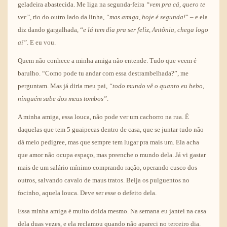
geladeira abastecida. Me liga na segunda-feira
“vem pra cá, quero te
ver”
, rio do outro lado da linha,
“mas amiga, hoje é segunda!
” – e ela
diz dando gargalhada, “
e lá tem dia pra ser feliz, Antônia, chega logo
aí”
. E eu vou.
Quem não conhece a minha amiga não entende. Tudo que veem é
barulho. “Como pode tu andar com essa destrambelhada?”, me
perguntam. Mas já diria meu pai,
“todo mundo vê o quanto eu bebo,
ninguém sabe dos meus tombos”
.
A minha amiga, essa louca, não pode ver um cachorro na rua. É
daquelas que tem 5 guaipecas dentro de casa, que se juntar tudo não
dá meio pedigree, mas que sempre tem lugar pra mais um. Ela acha
que amor não ocupa espaço, mas preenche o mundo dela. Já vi gastar
mais de um salário mínimo comprando ração, operando cusco dos
outros, salvando cavalo de maus tratos. Beija os pulguentos no
focinho, aquela louca. Deve ser esse o defeito dela.
Essa minha amiga é muito doida mesmo. Na semana eu jantei na casa
dela duas vezes, e ela reclamou quando não apareci no terceiro dia.