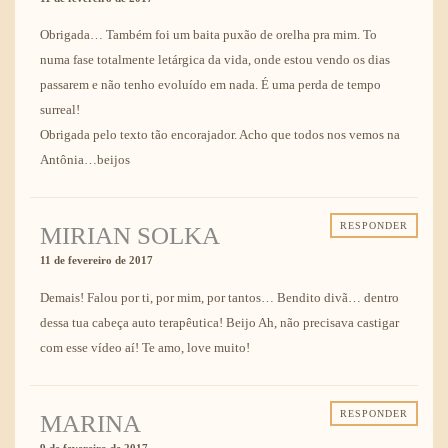
Obrigada… Também foi um baita puxão de orelha pra mim. To
numa fase totalmente letárgica da vida, onde estou vendo os dias
passarem e não tenho evoluído em nada. É uma perda de tempo
surreal!
Obrigada pelo texto tão encorajador. Acho que todos nos vemos na
Antônia…beijos
RESPONDER
MIRIAN SOLKA
11 de fevereiro de 2017
Demais! Falou por ti, por mim, por tantos… Bendito divã… dentro
dessa tua cabeça auto terapêutica! Beijo Ah, não precisava castigar
com esse vídeo aí! Te amo, love muito!
RESPONDER
MARINA
9 de fevereiro de 2017