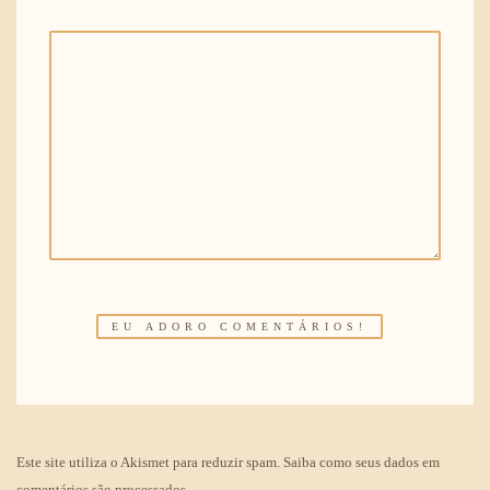
Este site utiliza o Akismet para reduzir spam.
Saiba como seus dados em
comentários são processados
.