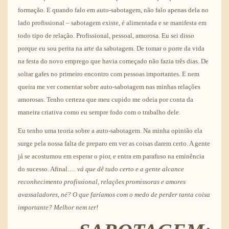
formação. E quando falo em auto-sabotagem, não falo apenas dela no
lado profissional – sabotagem existe, é alimentada e se manifesta em
todo tipo de relação. Profissional, pessoal, amorosa. Eu sei disso
porque eu sou perita na arte da sabotagem. De tomar o porre da vida
na festa do novo emprego que havia começado não fazia três dias. De
soltar gafes no primeiro encontro com pessoas importantes. E nem
queira me ver comentar sobre auto-sabotagem nas minhas relações
amorosas. Tenho certeza que meu cupido me odeia por conta da
maneira criativa como eu sempre fodo com o trabalho dele.
Eu tenho uma teoria sobre a auto-sabotagem. Na minha opinião ela
surge pela nossa falta de preparo em ver as coisas darem certo. A gente
já se acostumou em esperar o pior, e entra em parafuso na eminência
do sucesso. Afinal….
vá que dê tudo certo e a gente alcance
reconhecimento profissional, relações promissoras e amores
avassaladores, né? O que faríamos com o medo de perder tanta coisa
importante? Melhor nem ter!