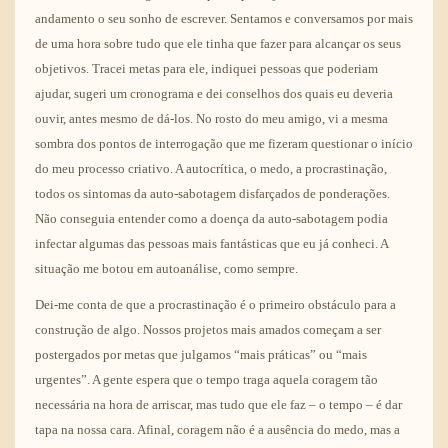
andamento o seu sonho de escrever. Sentamos e conversamos por mais
de uma hora sobre tudo que ele tinha que fazer para alcançar os seus
objetivos. Tracei metas para ele, indiquei pessoas que poderiam
ajudar, sugeri um cronograma e dei conselhos dos quais eu deveria
ouvir, antes mesmo de dá-los. No rosto do meu amigo, vi a mesma
sombra dos pontos de interrogação que me fizeram questionar o início
do meu processo criativo. A autocrítica, o medo, a procrastinação,
todos os sintomas da auto-sabotagem disfarçados de ponderações.
Não conseguia entender como a doença da auto-sabotagem podia
infectar algumas das pessoas mais fantásticas que eu já conheci. A
situação me botou em autoanálise, como sempre.
Dei-me conta de que a procrastinação é o primeiro obstáculo para a
construção de algo. Nossos projetos mais amados começam a ser
postergados por metas que julgamos “mais práticas” ou “mais
urgentes”. A gente espera que o tempo traga aquela coragem tão
necessária na hora de arriscar, mas tudo que ele faz – o tempo – é dar
tapa na nossa cara. Afinal, coragem não é a ausência do medo, mas a