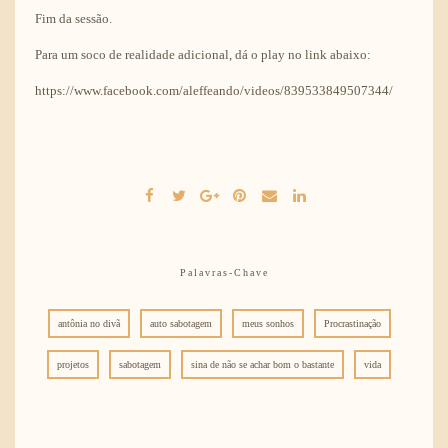
Fim da sessão.
Para um soco de realidade adicional, dá o play no link abaixo:
https://www.facebook.com/aleffeando/videos/839533849507344/
Palavras-Chave
antônia no divã
auto sabotagem
meus sonhos
Procrastinação
projetos
sabotagem
sina de não se achar bom o bastante
vida