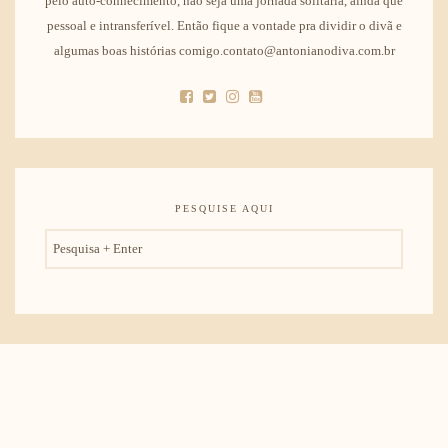
pelo auto-conhecimento, não seja uma jornada solitária, ainda que
pessoal e intransferível. Então fique a vontade pra dividir o divã e
algumas boas histórias comigo.contato@antonianodiva.com.br
PESQUISE AQUI