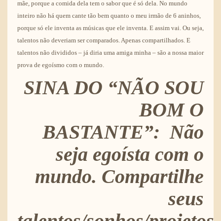
mãe, porque a comida dela tem o sabor que é só dela. No mundo
inteiro não há quem cante tão bem quanto o meu irmão de 6 aninhos,
porque só ele inventa as músicas que ele inventa. E assim vai. Ou seja,
talentos não deveriam ser comparados. Apenas compartilhados. E
talentos não divididos – já diria uma amiga minha – são a nossa maior
prova de egoísmo com o mundo.
SINA DO “NÃO SOU
BOM O
BASTANTE”:
Não
seja egoísta com o
mundo. Compartilhe
seus
talentos/sonhos/projetos.