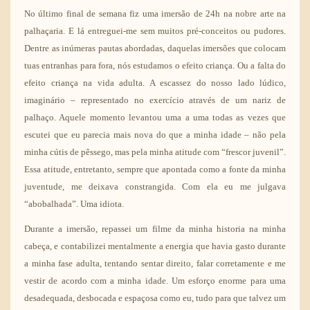
No último final de semana fiz uma
imersão
de 24h na nobre arte na
palhaçaria. E lá entreguei-me sem muitos pré-conceitos ou pudores.
Dentre as inúmeras pautas abordadas, daquelas imersões que colocam
tuas entranhas para fora, nós estudamos o efeito criança. Ou a falta do
efeito criança na vida adulta. A escassez do nosso lado lúdico,
imaginário – representado no exercício através de um nariz de
palhaço. Aquele momento levantou uma a uma todas as vezes que
escutei que eu parecia mais nova do que a minha idade – não pela
minha cútis de pêssego, mas pela minha atitude com “frescor juvenil”.
Essa atitude, entretanto, sempre que apontada como a fonte da minha
juventude, me deixava constrangida. Com ela eu me julgava
“abobalhada”. Uma idiota.
Durante a imersão, repassei um filme da minha historia na minha
cabeça, e contabilizei mentalmente a energia que havia gasto durante
a minha fase adulta, tentando sentar direito, falar corretamente e me
vestir de acordo com a minha idade. Um esforço enorme para uma
desadequada, desbocada e espaçosa como eu, tudo para que talvez um