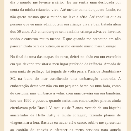
dia o mundo me levasse a sério. Eu me sentia uma deslocada por
conta da minha criancice viva. Até me dar conta de que no fundo, eu
não quero mesmo que o mundo me leve a sério. Até concluir que as
pessoas que eu mais admiro, tem sua criança viva e bem tratada além
dos 50 anos. Até entender que sem a minha criança ativa, eu invento,
sonho e construo muito menos. E que quando me preocupo em não
parecer idiota para os outros, eu acabo errando muito mais. Comigo.
No final de uma das etapas do curso, deitei no chão em um exercício
em que deveria revisitar o meu lugar preferido da infância. Armada de
meu nariz de palhaço fui jogada de volta para a Praia de Bombinhas-
SC, na beira do mar escolhendo uma embarcação ancorada. A
embarcação desta vez não era um pequeno barco ou uma boia, como
de costume, mas um barco a velas, com uma caveira em sua bandeira.
Isso era 1990 e poucos, quando raríssimas embarcações piratas ainda
circulavam pelo Brasil. Vi meu eu de 7 anos, vestida de um biquíni
amarelinho da Hello Kitty e muita coragem, fazendo planos de
viagens mar a fora. Bastava eu nadar até o casco, subir e me apresentar
ao capitão do convés e oferecer os meus serviços para aquela