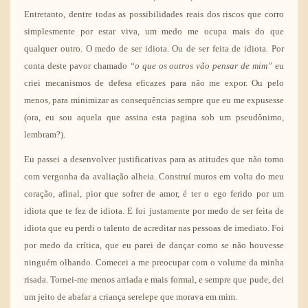
Entretanto, dentre todas as possibilidades reais dos riscos que corro
simplesmente por estar viva, um medo me ocupa mais do que
qualquer outro. O medo de ser idiota. Ou de ser feita de idiota. Por
conta deste pavor chamado
“o que os outros vão pensar de mim”
eu
criei mecanismos de defesa eficazes para não me expor. Ou pelo
menos, para minimizar as consequências sempre que eu me expusesse
(ora, eu sou aquela que assina esta pagina sob um pseudônimo,
lembram?).
Eu passei a desenvolver justificativas para as atitudes que não tomo
com vergonha da avaliação alheia. Construí muros em volta do meu
coração, afinal, pior que sofrer de amor, é ter o ego ferido por um
idiota que te fez de idiota. E foi justamente por medo de ser feita de
idiota que eu perdi o talento de acreditar nas pessoas de imediato. Foi
por medo da crítica, que eu parei de dançar como se não houvesse
ninguém olhando. Comecei a me preocupar com o volume da minha
risada. Tornei-me menos arriada e mais formal, e sempre que pude, dei
um jeito de abafar a criança serelepe que morava em mim.