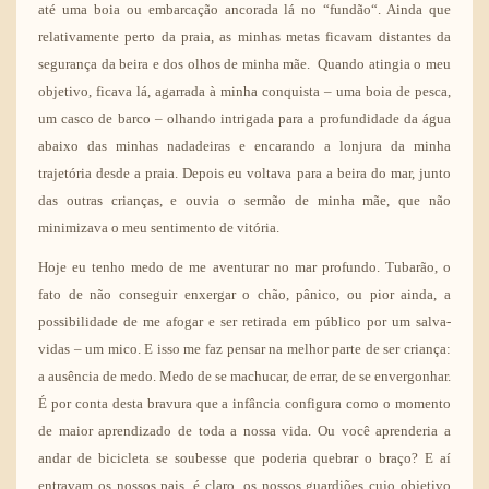
até uma boia ou embarcação ancorada lá no “fundão“. Ainda que
relativamente perto da praia, as minhas metas ficavam distantes da
segurança da beira e dos olhos de minha mãe. Quando atingia o meu
objetivo, ficava lá, agarrada à minha conquista – uma boia de pesca,
um casco de barco – olhando intrigada para a profundidade da água
abaixo das minhas nadadeiras e encarando a lonjura da minha
trajetória desde a praia. Depois eu voltava para a beira do mar, junto
das outras crianças, e ouvia o sermão de minha mãe, que não
minimizava o meu sentimento de vitória.
Hoje eu tenho medo de me aventurar no mar profundo. Tubarão, o
fato de não conseguir enxergar o chão, pânico, ou pior ainda, a
possibilidade de me afogar e ser retirada em público por um salva-
vidas – um mico. E isso me faz pensar na melhor parte de ser criança:
a ausência de medo. Medo de se machucar, de errar, de se envergonhar.
É por conta desta bravura que a infância configura como o momento
de maior aprendizado de toda a nossa vida. Ou você aprenderia a
andar de bicicleta se soubesse que poderia quebrar o braço? E aí
entravam os nossos pais, é claro, os nossos guardiões cujo objetivo