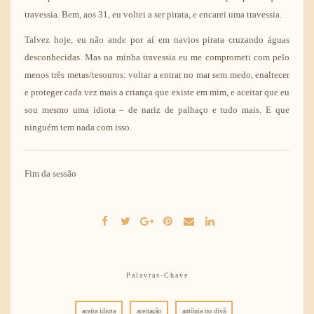
travessia. Bem, aos 31, eu voltei a ser pirata, e encarei uma travessia.
Talvez hoje, eu não ande por aí em navios pirata cruzando águas
desconhecidas. Mas na minha travessia eu me comprometi com pelo
menos três metas/tesouros: voltar a entrar no mar sem medo, enaltecer
e proteger cada vez mais a criança que existe em mim, e aceitar que eu
sou mesmo uma idiota – de nariz de palhaço e tudo mais. E que
ninguém tem nada com isso.
Fim da sessão
Palavras-Chave
aceita idiota
aceitação
antônia no divã