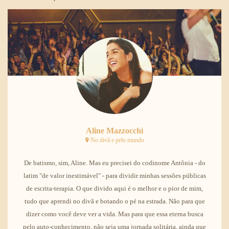
Aline Mazzocchi
No divã e pelo mundo
De batismo, sim, Aline. Mas eu precisei do codinome Antônia - do
latim "de valor inestimável" - para dividir minhas sessões públicas
de escrita-terapia. O que divido aqui é o melhor e o pior de mim,
tudo que aprendi no divã e botando o pé na estrada. Não para que
dizer como você deve ver a vida. Mas para que essa eterna busca
pelo auto-conhecimento, não seja uma jornada solitária, ainda que