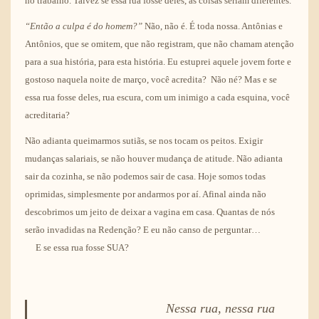
no trabalho. Talvez se essa rua fosse deles, as coisas seriam diferentes.
“Então a culpa é do homem?”
Não, não é. É toda nossa. Antônias e
Antônios, que se omitem, que não registram, que não chamam atenção
para a sua história, para esta história. Eu estuprei aquele jovem forte e
gostoso naquela noite de março, você acredita? Não né? Mas e se
essa rua fosse deles, rua escura, com um inimigo a cada esquina, você
acreditaria?
Não adianta queimarmos sutiãs, se nos tocam os peitos. Exigir
mudanças salariais, se não houver mudança de atitude. Não adianta
sair da cozinha, se não podemos sair de casa. Hoje somos todas
oprimidas, simplesmente por andarmos por aí. Afinal ainda não
descobrimos um jeito de deixar a vagina em casa. Quantas de nós
serão invadidas na Redenção? E eu não canso de perguntar…
E se essa rua fosse SUA?
Nessa rua, nessa rua