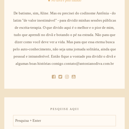
No divã e pelo mundo
De batismo, sim, Aline. Mas eu precisei do codinome Antônia - do
latim "de valor inestimável" - para dividir minhas sessões públicas
de escrita-terapia. O que divido aqui é o melhor e o pior de mim,
tudo que aprendi no divã e botando o pé na estrada. Não para que
dizer como você deve ver a vida. Mas para que essa eterna busca
pelo auto-conhecimento, não seja uma jornada solitária, ainda que
pessoal e intransferível. Então fique a vontade pra dividir o divã e
algumas boas histórias comigo.contato@antonianodiva.com.br
PESQUISE AQUI