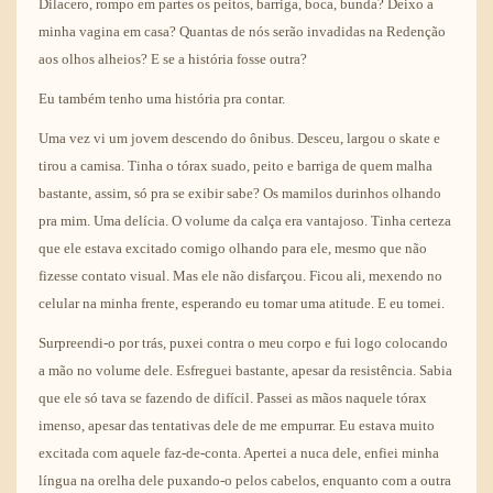
Dilacero, rompo em partes os peitos, barriga, boca, bunda? Deixo a
minha vagina em casa? Quantas de nós serão invadidas na Redenção
aos olhos alheios? E se a história fosse outra?
Eu também tenho uma história pra contar.
Uma vez vi um jovem descendo do ônibus. Desceu, largou o skate e
tirou a camisa. Tinha o tórax suado, peito e barriga de quem malha
bastante, assim, só pra se exibir sabe? Os mamilos durinhos olhando
pra mim. Uma delícia. O volume da calça era vantajoso. Tinha certeza
que ele estava excitado comigo olhando para ele, mesmo que não
fizesse contato visual. Mas ele não disfarçou. Ficou ali, mexendo no
celular na minha frente, esperando eu tomar uma atitude. E eu tomei.
Surpreendi-o por trás, puxei contra o meu corpo e fui logo colocando
a mão no volume dele. Esfreguei bastante, apesar da resistência. Sabia
que ele só tava se fazendo de difícil. Passei as mãos naquele tórax
imenso, apesar das tentativas dele de me empurrar. Eu estava muito
excitada com aquele faz-de-conta. Apertei a nuca dele, enfiei minha
língua na orelha dele puxando-o pelos cabelos, enquanto com a outra