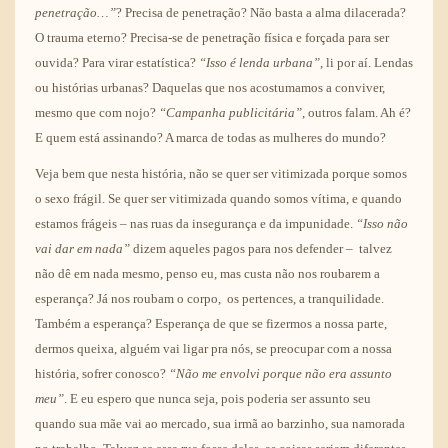
penetração…”
? Precisa de penetração? Não basta a alma dilacerada?
O trauma eterno? Precisa-se de penetração física e forçada para ser
ouvida? Para virar estatística?
“Isso é lenda urbana”
, li por aí. Lendas
ou histórias urbanas? Daquelas que nos acostumamos a conviver,
mesmo que com nojo?
“Campanha publicitária”
, outros falam. Ah é?
E quem está assinando? A marca de todas as mulheres do mundo?
Veja bem que nesta história, não se quer ser vitimizada porque somos
o sexo frágil. Se quer ser vitimizada quando somos vítima, e quando
estamos frágeis – nas ruas da insegurança e da impunidade.
“Isso não
vai dar em nada”
dizem aqueles pagos para nos defender – talvez
não dê em nada mesmo, penso eu, mas custa não nos roubarem a
esperança? Já nos roubam o corpo, os pertences, a tranquilidade.
Também a esperança? Esperança de que se fizermos a nossa parte,
dermos queixa, alguém vai ligar pra nós, se preocupar com a nossa
história, sofrer conosco?
“Não me envolvi porque não era assunto
meu”
. E eu espero que nunca seja, pois poderia ser assunto seu
quando sua mãe vai ao mercado, sua irmã ao barzinho, sua namorada