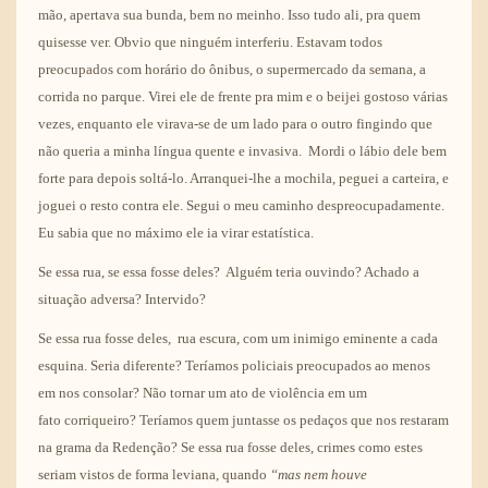
mão, apertava sua bunda, bem no meinho. Isso tudo ali, pra quem
quisesse ver. Obvio que ninguém interferiu. Estavam todos
preocupados com horário do ônibus, o supermercado da semana, a
corrida no parque. Virei ele de frente pra mim e o beijei gostoso várias
vezes, enquanto ele virava-se de um lado para o outro fingindo que
não queria a minha língua quente e invasiva. Mordi o lábio dele bem
forte para depois soltá-lo. Arranquei-lhe a mochila, peguei a carteira, e
joguei o resto contra ele. Segui o meu caminho despreocupadamente.
Eu sabia que no máximo ele ia virar estatística.
Se essa rua, se essa fosse deles? Alguém teria ouvindo? Achado a
situação adversa? Intervido?
Se essa rua fosse deles, rua escura, com um inimigo eminente a cada
esquina. Seria diferente? Teríamos policiais preocupados ao menos
em nos consolar? Não tornar um ato de violência em um
fato corriqueiro? Teríamos quem juntasse os pedaços que nos restaram
na grama da Redenção? Se essa rua fosse deles, crimes como estes
seriam vistos de forma leviana, quando
“mas nem houve