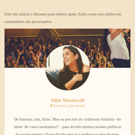
Este site utiliza o Akismet para reduzir spam.
Saiba como seus dados em
comentários são processados
.
Aline Mazzocchi
No divã e pelo mundo
De batismo, sim, Aline. Mas eu precisei do codinome Antônia - do
latim "de valor inestimável" - para dividir minhas sessões públicas
de escrita-terapia. O que divido aqui é o melhor e o pior de mim,