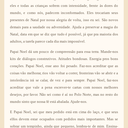
eles e todas as crianças sofrem com intensidade, frente às dores do
mundo, e como nós, padecem inconformados. Eles trocariam seus
presentes de Natal por nossa alegria de volta, isso eu sei. São novos
demais para a saudade ou adversidade. Ajuda a preservar a magia do
Natal, data em que se diz que tudo é possível, já que pra maioria dos
adultos, a tarefa parece cada dia mais impossível.
Papai Noel dá um pouco de compreensão para essa terra. Mande-nos
kits de diálogos construtivos. Atitudes bondosas. Energia pros bons
corações. Papai Noel, esse ano foi pesado. Faz-nos acreditar que as
coisas vão melhorar, rios vão voltar a correr, fronteiras vão se abrir e a
intolerância irá se calar, de vez e para sempre. Papai Noel, faz-nos
acreditar que vale a pena escrever-te cartas com nossos melhores
desejos, por favor. Não sei como é aí no Polo Norte, mas no resto do
mundo sinto que nossa fé está abalada. Ajude-nos.
E Papai Noel, sei que meu pedido está em cima do laço, e que seus
elfos devem estar ocupados com pedidos mais importantes. Mas se
sobrar um tempinho, ainda que pequeno, lembra-te de mim. Ensina-