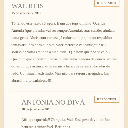
RESPONDER
WAL REIS
15 de janeiro de 2016
Tô lendo esse texto só agora. É um dos tops of mind. Querida
Antonia (que pra mim vai ser sempre Antonia), suas sessões ajudam
tanta gente. Você, com certeza, já colocou no prumo ou respaldou
tantas atitudes boas que sim, você merece e vai conseguir seu
sorriso de volta em toda a plenitude . Que bom que não se calou.
Que bom que encontrou nesse talento uma maneira de concretizar as
dores porque assim elas ficam mais fáceis de serem colocadas de
lado. Continuam existindo. Mas não para serem carregadas. Um
abraço muito carinhoso!!!
RESPONDER
ANTÔNIA NO DIVÃ
18 de janeiro de 2016
Aiiii que querida!! Obrigada, Wal. Esse peso dividido fica
bem mais suportável. Beijinhos