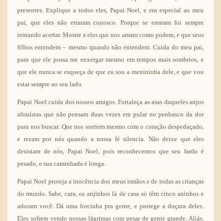
presentes. Explique a todos eles, Papai Noel, e em especial ao meu
pai, que eles não erraram conosco. Porque se erraram foi sempre
tentando acertar. Mostre a eles que nos amam como podem, e que seus
filhos entendem – mesmo quando não entendem. Cuida do meu pai,
para que ele possa me enxergar mesmo em tempos mais sombrios, e
que ele nunca se esqueça de que eu sou a menininha dele, e que vou
estar sempre ao seu lado.
Papai Noel cuida dos nossos amigos. Fortaleça as asas daqueles anjos
altruístas que não pensam duas vezes em pular no penhasco da dor
para nos buscar. Que nos sorriem mesmo com o coração despedaçado,
e rezam por nós quando a nossa fé silencia. Não deixe que eles
desistam de nós, Papai Noel, pois reconhecemos que seu fardo é
pesado, e sua caminhada é longa.
Papai Noel proteja a inocência dos meus irmãos e de todas as crianças
do mundo. Sabe, cara, os anjinhos lá de casa só têm cinco aninhos e
adoram você. Dá uma forcinha pra gente, e protege a doçura deles.
Eles sofrem vendo nossas lágrimas com pesar de gente grande. Aliás,