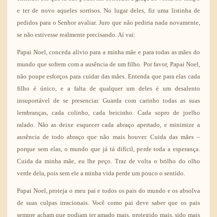
e ter de novo aqueles sorrisos. No lugar deles, fiz uma listinha de
pedidos para o Senhor avaliar. Juro que não pediria nada novamente,
se não estivesse realmente precisando. Aí vai:
Papai Noel, conceda alivio para a minha mãe e para todas as mães do
mundo que sofrem com a ausência de um filho. Por favor, Papai Noel,
não poupe esforços para cuidar das mães. Entenda que para elas cada
filho é único, e a falta de qualquer um deles é um desalento
insuportável de se presenciar. Guarda com carinho todas as suas
lembranças, cada colinho, cada beicinho. Cada sopro de joelho
ralado. Não as deixe esquecer cada abraço apertado, e minimize a
ausência de todo abraço que não mais houver. Cuida das mães –
porque sem elas, o mundo que já tá difícil, perde toda a esperança.
Cuida da minha mãe, eu lhe peço. Traz de volta o brilho do olho
verde dela, pois sem ele a minha vida perde um pouco o sentido.
Papai Noel, proteja o meu pai e todos os pais do mundo e os absolva
de suas culpas irracionais. Você como pai deve saber que os pais
sempre acham que podiam ter amado mais, protegido mais, sido mais