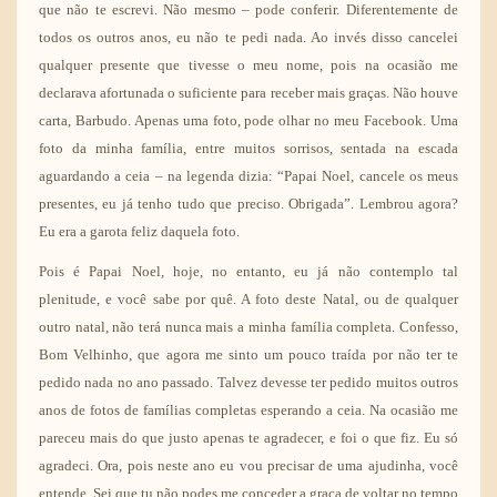
que não te escrevi. Não mesmo – pode conferir. Diferentemente de
todos os outros anos, eu não te pedi nada. Ao invés disso cancelei
qualquer presente que tivesse o meu nome, pois na ocasião me
declarava afortunada o suficiente para receber mais graças. Não houve
carta, Barbudo. Apenas uma foto, pode olhar no meu Facebook. Uma
foto da minha família, entre muitos sorrisos, sentada na escada
aguardando a ceia – na legenda dizia: “Papai Noel, cancele os meus
presentes, eu já tenho tudo que preciso. Obrigada”. Lembrou agora?
Eu era a garota feliz daquela foto.
Pois é Papai Noel, hoje, no entanto, eu já não contemplo tal
plenitude, e você sabe por quê. A foto deste Natal, ou de qualquer
outro natal, não terá nunca mais a minha família completa. Confesso,
Bom Velhinho, que agora me sinto um pouco traída por não ter te
pedido nada no ano passado. Talvez devesse ter pedido muitos outros
anos de fotos de famílias completas esperando a ceia. Na ocasião me
pareceu mais do que justo apenas te agradecer, e foi o que fiz. Eu só
agradeci. Ora, pois neste ano eu vou precisar de uma ajudinha, você
entende. Sei que tu não podes me conceder a graça de voltar no tempo