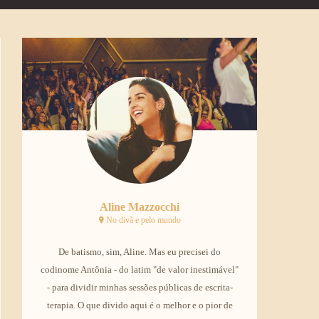
Aline Mazzocchi
No divã e pelo mundo
De batismo, sim, Aline. Mas eu precisei do
codinome Antônia - do latim "de valor inestimável"
- para dividir minhas sessões públicas de escrita-
terapia. O que divido aqui é o melhor e o pior de