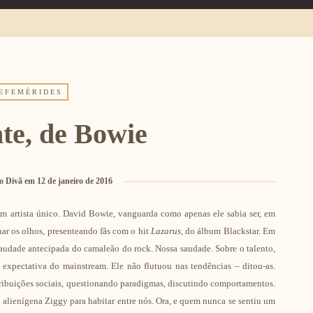
EFEMÉRIDES
nte, de Bowie
o Divã
em
12 de janeiro de 2016
 artista único. David Bowie, vanguarda como apenas ele sabia ser, em
ar os olhos, presenteando fãs com o hit
Lazarus,
do álbum Blackstar. Em
audade antecipada do camaleão do rock. Nossa saudade. Sobre o talento,
expectativa do mainstream. Ele não flutuou nas tendências – ditou-as.
ntribuições sociais, questionando paradigmas, discutindo comportamentos.
o alienígena Ziggy para habitar entre nós. Ora, e quem nunca se sentiu um