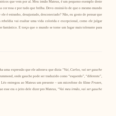
êntricos que vem por aí. Meu irmão Mateus, é um pequeno exemplo deste
la cor rosa e por tudo que brilha. Devo ensiná-lo de que o mesmo mundo
 ele é estranho, desajustado, desconectado? Não, eu gosto de pensar que
 rebeldia vai exaltar uma vida colorida e excepcional, como ele julgar
er fantástico. E torço que o mundo se torne um lugar mais tolerante para
ha uma expressão que ele adorava que dizia
“Vai, Carlos, vai ser gauche
ummond, onde gauche pode ser traduzido como “esquerdo”, “diferente”,
, o Léo entregou ao Mateus um presente – um microfone do filme
Frozen
,
ue esse era o jeito dele dizer pro Mateus,
“Vai meu irmão, vai ser gauche