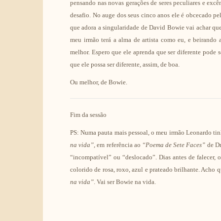
pensando nas novas gerações de seres peculiares e exc
desafio. No auge dos seus cinco anos ele é obcecado pe
que adora a singularidade de David Bowie vai achar que
meu irmão terá a alma de artista como eu, e beirando a
melhor. Espero que ele aprenda que ser diferente pode s
que ele possa ser diferente, assim, de boa.
Ou melhor, de Bowie.
Fim da sessão
PS: Numa pauta mais pessoal, o meu irmão Leonardo tin
na vida”,
em referência ao
“Poema de Sete Faces”
de Dr
“incompatível” ou “deslocado”. Dias antes de falecer
colorido de rosa, roxo, azul e prateado brilhante. Acho q
na vida”
. Vai ser Bowie na vida.