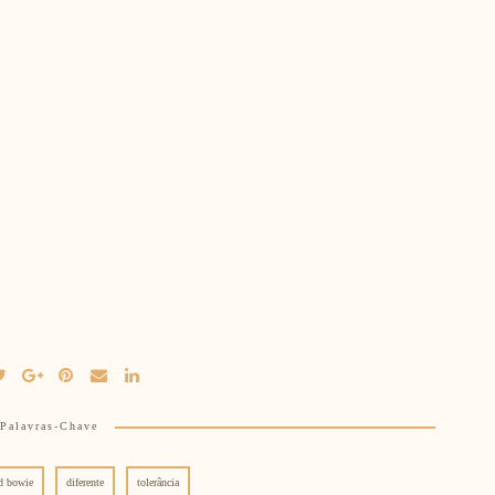
Palavras-Chave
d bowie
diferente
tolerância