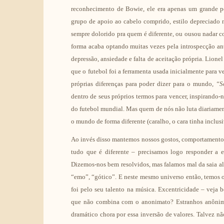
reconhecimento de Bowie, ele era apenas um grande p
grupo de apoio ao cabelo comprido, estilo depreciado na
sempre dolorido pra quem é diferente, ou ousou nadar co
forma acaba optando muitas vezes pela introspecção ant
depressão, ansiedade e falta de aceitação própria. Lion
que o futebol foi a ferramenta usada inicialmente para v
próprias diferenças para poder dizer para o mundo,
“S
dentro de seus próprios termos para vencer, inspirando-
do futebol mundial. Mas quem de nós não luta diariamente
o mundo de forma diferente (caralho, o cara tinha inclu
Ao invés disso mantemos nossos gostos, comportamentos
tudo que é diferente – precisamos logo responder a e
Dizemos-nos bem resolvidos, mas falamos mal da saia al
“emo”, “gótico”. E neste mesmo universo então, temos o
foi pelo seu talento na música. Excentricidade – veja 
que não combina com o anonimato? Estranhos anônimos 
dramático chora por essa inversão de valores. Talvez nã