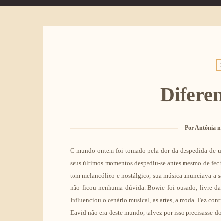
Difere
Por
Antônia n
O mundo ontem foi tomado pela dor da despedida de um
seus últimos momentos despediu-se antes mesmo de fech
tom melancólico e nostálgico, sua música anunciava a s
não ficou nenhuma dúvida. Bowie foi ousado, livre da 
Influenciou o cenário musical, as artes, a moda. Fez co
David não era deste mundo, talvez por isso precisasse d