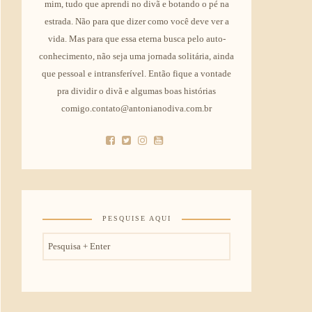
mim, tudo que aprendi no divã e botando o pé na
estrada. Não para que dizer como você deve ver a
vida. Mas para que essa eterna busca pelo auto-
conhecimento, não seja uma jornada solitária, ainda
que pessoal e intransferível. Então fique a vontade
pra dividir o divã e algumas boas histórias
comigo.contato@antonianodiva.com.br
PESQUISE AQUI