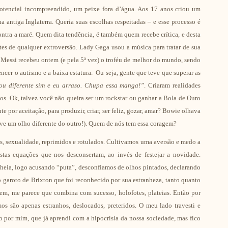
otencial incompreendido, um peixe fora d’água. Aos 17 anos criou um
 antiga Inglaterra. Queria suas escolhas respeitadas – e esse processo é
ntra a maré. Quem dita tendência, é também quem recebe crítica, e desta
es de qualquer extroversão. Lady Gaga usou a música para tratar de sua
el Messi recebeu ontem (e pela 5ª vez) o troféu de melhor do mundo, sendo
encer o autismo e a baixa estatura. Ou seja, gente que teve que superar as
ou diferente sim e eu arraso. Chupa essa manga!”
. Criaram realidades
nos. Ok, talvez você não queira ser um rockstar ou ganhar a Bola de Ouro
 por aceitação, para produzir, criar, ser feliz, gozar, amar? Bowie olhava
sive um olho diferente do outro!). Quem de nós tem essa coragem?
, sexualidade, reprimidos e rotulados. Cultivamos uma aversão e medo a
stas equações que nos desconsertam, ao invés de festejar a novidade.
heia, logo acusando “puta”, desconfiamos de olhos pintados, declarando
 garoto de Brixton que foi reconhecido por sua estranheza, tanto quanto
bem, me parece que combina com sucesso, holofotes, plateias. Então por
são apenas estranhos, deslocados, preteridos. O meu lado travesti e
o por mim, que já aprendi com a hipocrisia da nossa sociedade, mas fico