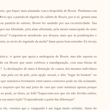
ento, que fiquei mais alarmada com a despedida de Bowie. Perdíamos um
Óbvio que a partida de alguém do calibre de Bowie, por si só, geraria uma
 na paralela do talento, Bowie foi saudado por sua excentricidade. Sua
por sua liberdade, pela alma alforriada, pela mente emancipada do resto
ncia? Comportar-se atendendo aos desejos, mais que às ponderações e
sentir, ao invés do regulado da moda? Amar quem bem entender. Eu invejo
 único, vi gente que apoia a androgenia de Bowie, mas não suporta os
Não era Bowie que tanto celebrou a transfiguração, com suas blusas de
n? Li declarações de amor à distinção do cantor, dos mesmos indivíduos
 seja pela cor da pele, pela opção sexual, o dito “lugar de homem” ou
ue transitava livremente entre tantos contextos pode ser tão aclamado,
o roqueiro que faz mal juízo do cara que curte sertanejo apenas porque
ao punk, ao blues, ao folk? Esquecemo-nos que ele não dividia estilos,
a sua maior lição? O aprendizado a partir das diferenças?
mo ele, veremos que a vanguarda é um lugar muito solitário. Antes do