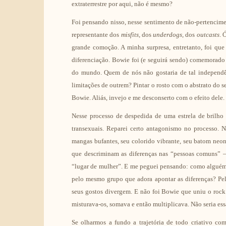
extraterrestre por aqui, não é mesmo?
Foi pensando nisso, nesse sentimento de não-pertencim
representante dos
misfits,
dos
underdogs,
dos
outcasts
. 
grande comoção. A minha surpresa, entretanto, foi que
diferenciação. Bowie foi (e seguirá sendo) comemorado 
do mundo. Quem de nós não gostaria de tal independê
limitações de outrem? Pintar o rosto com o abstrato do 
Bowie. Aliás, invejo e me desconserto com o efeito dele.
Nesse processo de despedida de uma estrela de brilho
transexuais. Reparei certo antagonismo no processo. 
mangas bufantes, seu colorido vibrante, seu batom neo
que descriminam as diferenças nas “pessoas comuns” –
“lugar de mulher”. E me peguei pensando: como alguém q
pelo mesmo grupo que adora apontar as diferenças? Pel
seus gostos divergem. E não foi Bowie que uniu o rock 
misturava-os, somava e então multiplicava. Não seria ess
Se olharmos a fundo a trajetória de todo criativo co