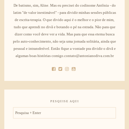
De batismo, sim, Aline. Mas eu precisei do codinome Antônia - do
latim "de valor inestimável" - para dividir minhas sessões públicas
de escrita-terapia. O que divido aqui é o melhor e o pior de mim,
tudo que aprendi no divã e botando o pé na estrada. Não para que
dizer como você deve ver a vida. Mas para que essa eterna busca
pelo auto-conhecimento, não seja uma jornada solitária, ainda que
pessoal e intransferível. Então fique a vontade pra dividir o divã e
algumas boas histórias comigo.contato@antonianodiva.com.br
PESQUISE AQUI