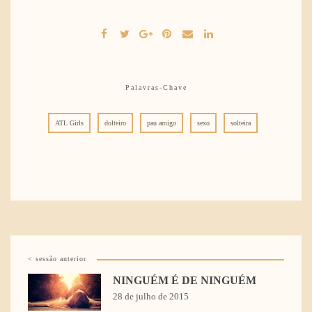
Palavras-Chave
ATL Girls
dolteiro
pau amigo
sexo
solteira
< sessão anterior
NINGUÉM É DE NINGUÉM
28 de julho de 2015