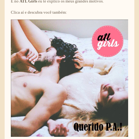
E no
ATL Girls
eu te explico os meus grandes motivos.
Clica aí e descubra você também: