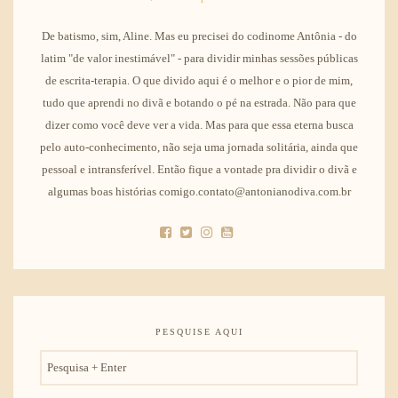
De batismo, sim, Aline. Mas eu precisei do codinome Antônia - do
latim "de valor inestimável" - para dividir minhas sessões públicas
de escrita-terapia. O que divido aqui é o melhor e o pior de mim,
tudo que aprendi no divã e botando o pé na estrada. Não para que
dizer como você deve ver a vida. Mas para que essa eterna busca
pelo auto-conhecimento, não seja uma jornada solitária, ainda que
pessoal e intransferível. Então fique a vontade pra dividir o divã e
algumas boas histórias comigo.contato@antonianodiva.com.br
PESQUISE AQUI