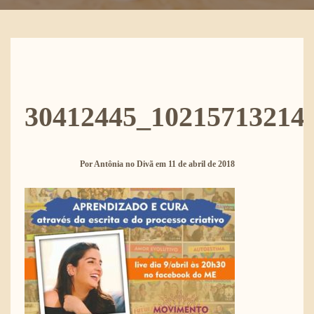
30412445_10215713214
Por
Antônia no Divã
em
11 de abril de 2018