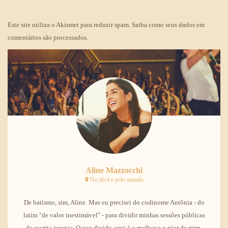
Este site utiliza o Akismet para reduzir spam.
Saiba como seus dados em
comentários são processados
.
Aline Mazzocchi
No divã e pelo mundo
De batismo, sim, Aline. Mas eu precisei do codinome Antônia - do
latim "de valor inestimável" - para dividir minhas sessões públicas
de escrita-terapia. O que divido aqui é o melhor e o pior de mim,