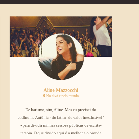
Aline Mazzocchi
No divã e pelo mundo
De batismo, sim, Aline. Mas eu precisei do
codinome Antônia - do latim "de valor inestimável"
- para dividir minhas sessões públicas de escrita-
terapia. O que divido aqui é o melhor e o pior de