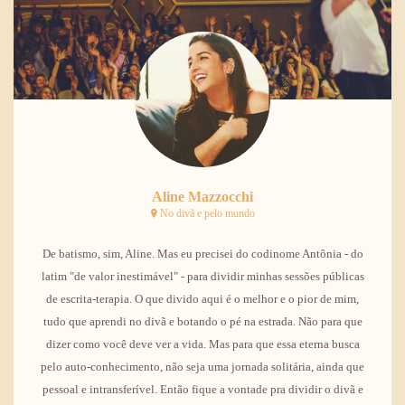
Aline Mazzocchi
No divã e pelo mundo
De batismo, sim, Aline. Mas eu precisei do codinome Antônia - do
latim "de valor inestimável" - para dividir minhas sessões públicas
de escrita-terapia. O que divido aqui é o melhor e o pior de mim,
tudo que aprendi no divã e botando o pé na estrada. Não para que
dizer como você deve ver a vida. Mas para que essa eterna busca
pelo auto-conhecimento, não seja uma jornada solitária, ainda que
pessoal e intransferível. Então fique a vontade pra dividir o divã e