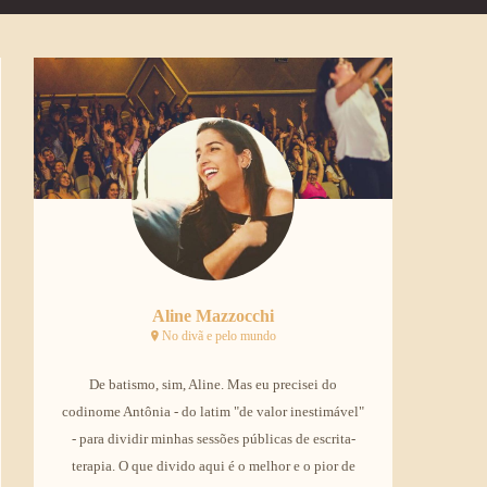
Aline Mazzocchi
No divã e pelo mundo
De batismo, sim, Aline. Mas eu precisei do
codinome Antônia - do latim "de valor inestimável"
- para dividir minhas sessões públicas de escrita-
terapia. O que divido aqui é o melhor e o pior de