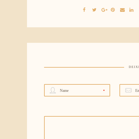
DEIX
Name
Em