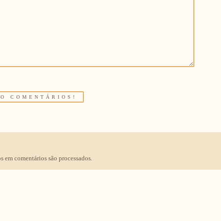
s em comentários são processados
.