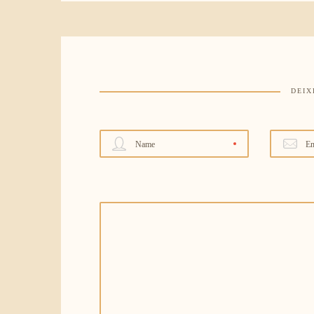
DEIX
Name
Em