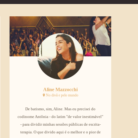
Aline Mazzocchi
No divã e pelo mundo
De batismo, sim, Aline. Mas eu precisei do
codinome Antônia - do latim "de valor inestimável"
- para dividir minhas sessões públicas de escrita-
terapia. O que divido aqui é o melhor e o pior de