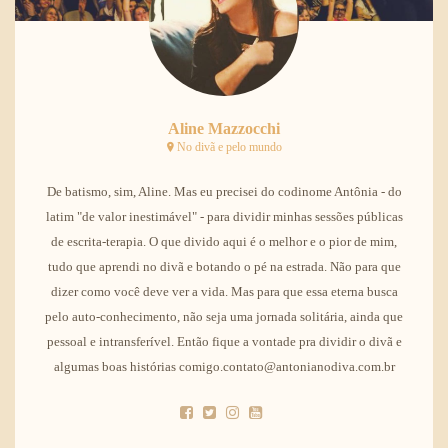
Aline Mazzocchi
No divã e pelo mundo
De batismo, sim, Aline. Mas eu precisei do codinome Antônia - do
latim "de valor inestimável" - para dividir minhas sessões públicas
de escrita-terapia. O que divido aqui é o melhor e o pior de mim,
tudo que aprendi no divã e botando o pé na estrada. Não para que
dizer como você deve ver a vida. Mas para que essa eterna busca
pelo auto-conhecimento, não seja uma jornada solitária, ainda que
pessoal e intransferível. Então fique a vontade pra dividir o divã e
algumas boas histórias comigo.contato@antonianodiva.com.br