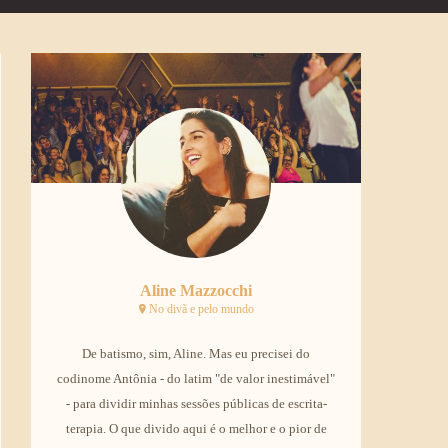
Aline Mazzocchi
No divã e pelo mundo
De batismo, sim, Aline. Mas eu precisei do
codinome Antônia - do latim "de valor inestimável"
- para dividir minhas sessões públicas de escrita-
terapia. O que divido aqui é o melhor e o pior de