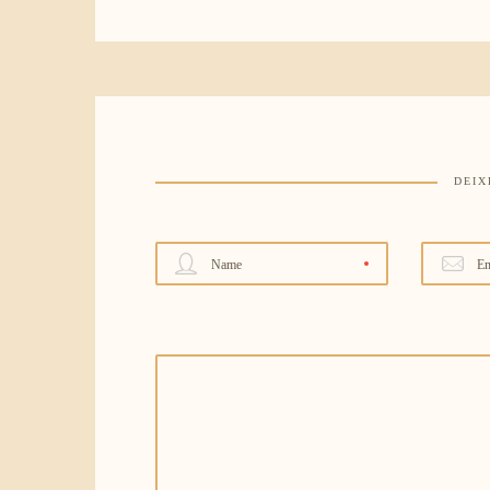
DEIX
Name
Em