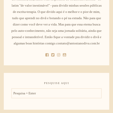
latim "de valor inestimável" - para dividir minhas sessões públicas
de escrita-terapia. O que divido aqui é o melhor e o pior de mim,
tudo que aprendi no divã e botando o pé na estrada. Não para que
dizer como você deve ver a vida. Mas para que essa eterna busca
pelo auto-conhecimento, não seja uma jornada solitária, ainda que
pessoal e intransferível. Então fique a vontade pra dividir o divã e
algumas boas histórias comigo.contato@antonianodiva.com.br
PESQUISE AQUI