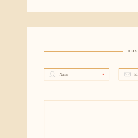
DEIX
Name
Em