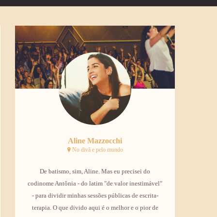
Aline Mazzocchi
No divã e pelo mundo
De batismo, sim, Aline. Mas eu precisei do
codinome Antônia - do latim "de valor inestimável"
- para dividir minhas sessões públicas de escrita-
terapia. O que divido aqui é o melhor e o pior de