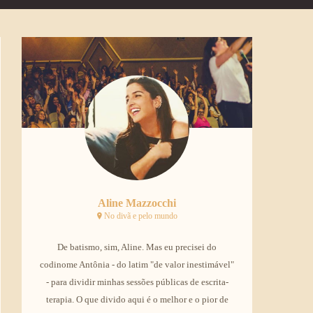
Aline Mazzocchi
No divã e pelo mundo
De batismo, sim, Aline. Mas eu precisei do
codinome Antônia - do latim "de valor inestimável"
- para dividir minhas sessões públicas de escrita-
terapia. O que divido aqui é o melhor e o pior de