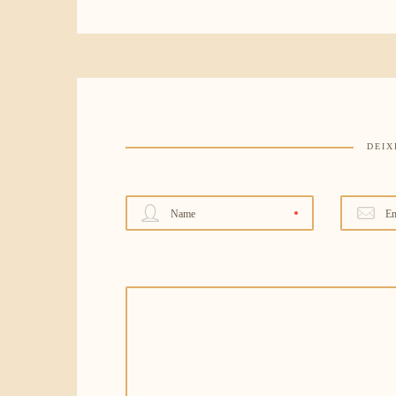
DEIX
Name
Em