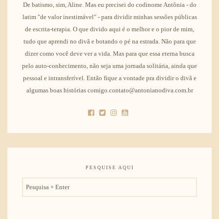
De batismo, sim, Aline. Mas eu precisei do codinome Antônia - do
latim "de valor inestimável" - para dividir minhas sessões públicas
de escrita-terapia. O que divido aqui é o melhor e o pior de mim,
tudo que aprendi no divã e botando o pé na estrada. Não para que
dizer como você deve ver a vida. Mas para que essa eterna busca
pelo auto-conhecimento, não seja uma jornada solitária, ainda que
pessoal e intransferível. Então fique a vontade pra dividir o divã e
algumas boas histórias comigo.contato@antonianodiva.com.br
PESQUISE AQUI