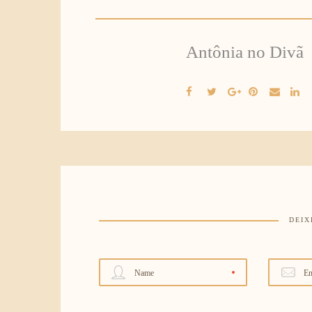
Antônia no Divã
DEIX
Name
Em