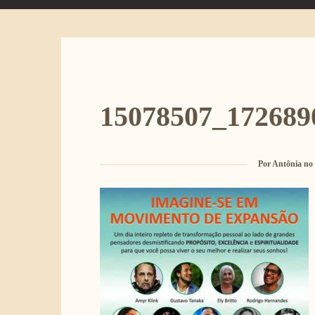
15078507_172689
Por
Antônia no