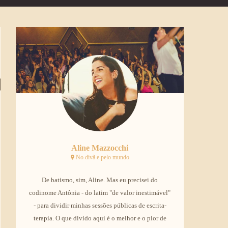
07498294_n
Aline Mazzocchi
No divã e pelo mundo
De batismo, sim, Aline. Mas eu precisei do
codinome Antônia - do latim "de valor inestimável"
- para dividir minhas sessões públicas de escrita-
terapia. O que divido aqui é o melhor e o pior de