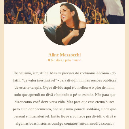
Aline Mazzocchi
No divã e pelo mundo
De batismo, sim, Aline. Mas eu precisei do codinome Antônia - do
latim "de valor inestimável" - para dividir minhas sessões públicas
de escrita-terapia. O que divido aqui é o melhor e o pior de mim,
tudo que aprendi no divã e botando o pé na estrada. Não para que
dizer como você deve ver a vida. Mas para que essa eterna busca
pelo auto-conhecimento, não seja uma jornada solitária, ainda que
pessoal e intransferível. Então fique a vontade pra dividir o divã e
algumas boas histórias comigo.contato@antonianodiva.com.br