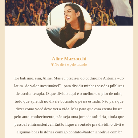
Aline Mazzocchi
No divã e pelo mundo
De batismo, sim, Aline. Mas eu precisei do codinome Antônia - do
latim "de valor inestimável" - para dividir minhas sessões públicas
de escrita-terapia. O que divido aqui é o melhor e o pior de mim,
tudo que aprendi no divã e botando o pé na estrada. Não para que
dizer como você deve ver a vida. Mas para que essa eterna busca
pelo auto-conhecimento, não seja uma jornada solitária, ainda que
pessoal e intransferível. Então fique a vontade pra dividir o divã e
algumas boas histórias comigo.contato@antonianodiva.com.br