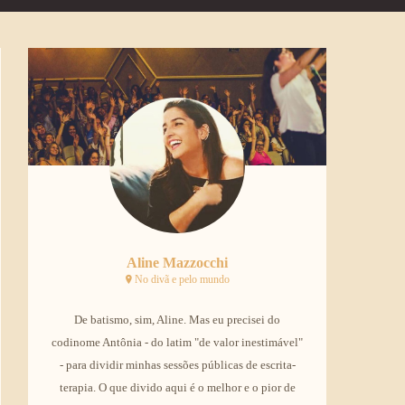
Aline Mazzocchi
No divã e pelo mundo
De batismo, sim, Aline. Mas eu precisei do
codinome Antônia - do latim "de valor inestimável"
- para dividir minhas sessões públicas de escrita-
terapia. O que divido aqui é o melhor e o pior de