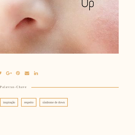
Palavras-Chave
inspiração
respeito
síndrome de down