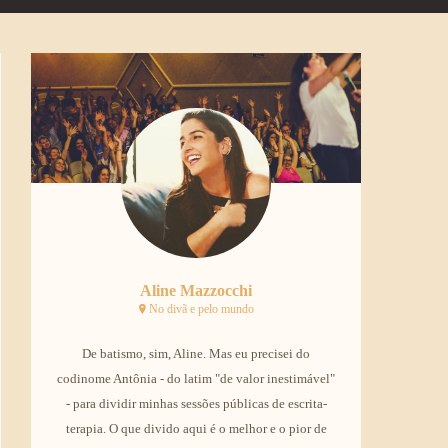
Aline Mazzocchi
No divã e pelo mundo
De batismo, sim, Aline. Mas eu precisei do
codinome Antônia - do latim "de valor inestimável"
- para dividir minhas sessões públicas de escrita-
terapia. O que divido aqui é o melhor e o pior de