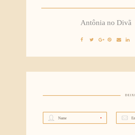
Antônia no Divã
DEIX
Name
Em