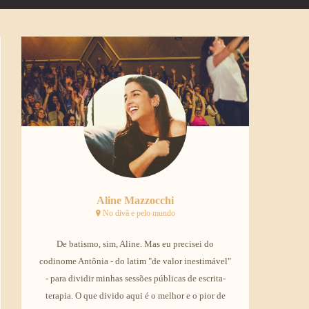
Aline Mazzocchi
No divã e pelo mundo
De batismo, sim, Aline. Mas eu precisei do
codinome Antônia - do latim "de valor inestimável"
- para dividir minhas sessões públicas de escrita-
terapia. O que divido aqui é o melhor e o pior de