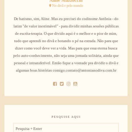
Aline Mazzocchi
No divã e pelo mundo
De batismo, sim, Aline. Mas eu precisei do codinome Antônia - do
latim "de valor inestimável" - para dividir minhas sessões públicas
de escrita-terapia. O que divido aqui é o melhor e o pior de mim,
tudo que aprendi no divã e botando o pé na estrada. Não para que
dizer como você deve ver a vida. Mas para que essa eterna busca
pelo auto-conhecimento, não seja uma jornada solitária, ainda que
pessoal e intransferível. Então fique a vontade pra dividir o divã e
algumas boas histórias comigo.contato@antonianodiva.com.br
PESQUISE AQUI