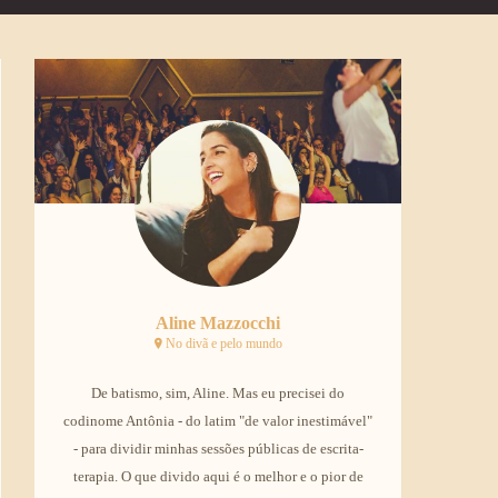
Aline Mazzocchi
No divã e pelo mundo
De batismo, sim, Aline. Mas eu precisei do
codinome Antônia - do latim "de valor inestimável"
- para dividir minhas sessões públicas de escrita-
terapia. O que divido aqui é o melhor e o pior de