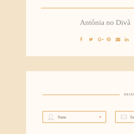
Antônia no Divã
DEIX
Name
Em