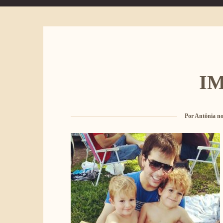
IM
Por
Antônia no